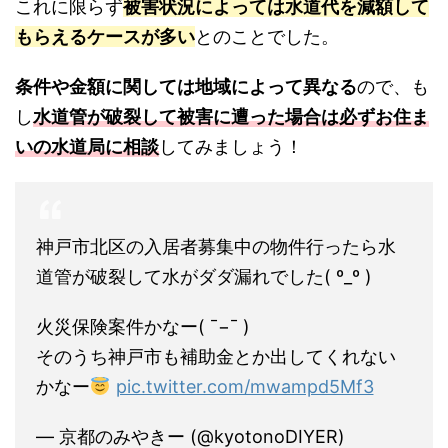
これに限らず
被害状況によっては水道代を減額して
もらえるケースが多い
とのことでした。
条件や金額に関しては地域によって異なる
ので、も
し
水道管が破裂して被害に遭った場合は必ずお住ま
いの水道局に相談
してみましょう！
神戸市北区の入居者募集中の物件行ったら水
道管が破裂して水がダダ漏れでした( º_º )
火災保険案件かなー( ¯−¯ )
そのうち神戸市も補助金とか出してくれない
かなー
pic.twitter.com/mwampd5Mf3
— 京都のみやきー (@kyotonoDIYER)