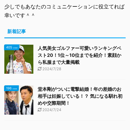
少しでもあなたのコミュニケーションに役立てれば
幸いです＾＾
新着記事
405
人気美女ゴルファー可愛いランキングベ
view
スト20！1位～10位までを紹介！素顔か
ら私服まで大量掲載
2024/7/28
196
堂本剛がついに電撃結婚！年の差婚のお
view
相手は妊娠している！？ 気になる馴れ初
めや交際期間！
2024/7/24