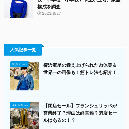
構成を調査
2023/8/27
人気記事一覧
10,160
横浜流星の鍛え上げられた肉体美＆
view
世界一の画像も！筋トレ法も紹介！
33,024
【閉店セール】フランシュリッペが
view
営業終了？理由は経営難？閉店セー
ルはあるの！？