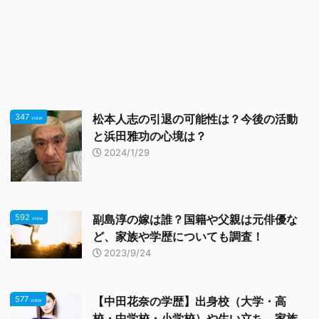
347
松本人志の引退の可能性は？今後の活動
view
と浜田雅功の心境は？
2024/1/29
592
副島淳の嫁は誰？国籍や父親は元俳優な
view
ど、家族や学歴についても調査！
2023/9/24
577
【中田花奈の学歴】出身校（大学・高
view
校・中学校・小学校）や生い立ち、家族