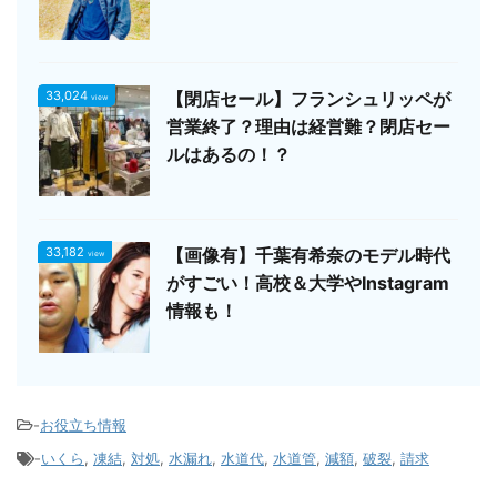
33,024
【閉店セール】フランシュリッペが
view
営業終了？理由は経営難？閉店セー
ルはあるの！？
33,182
【画像有】千葉有希奈のモデル時代
view
がすごい！高校＆大学やInstagram
情報も！
-
お役立ち情報
-
いくら
,
凍結
,
対処
,
水漏れ
,
水道代
,
水道管
,
減額
,
破裂
,
請求