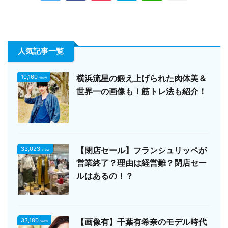
人気記事一覧
10,160
横浜流星の鍛え上げられた肉体美＆
view
世界一の画像も！筋トレ法も紹介！
33,023
【閉店セール】フランシュリッペが
view
営業終了？理由は経営難？閉店セー
ルはあるの！？
33,180
【画像有】千葉有希奈のモデル時代
view