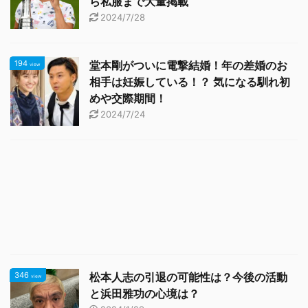
ら私服まで大量掲載
2024/7/28
194
堂本剛がついに電撃結婚！年の差婚のお
view
相手は妊娠している！？ 気になる馴れ初
めや交際期間！
2024/7/24
346
松本人志の引退の可能性は？今後の活動
view
と浜田雅功の心境は？