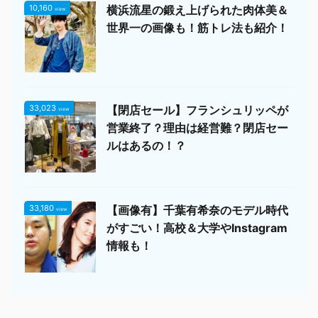
10,160
横浜流星の鍛え上げられた肉体美＆
view
世界一の画像も！筋トレ法も紹介！
33,023
【閉店セール】フランシュリッペが
view
営業終了？理由は経営難？閉店セー
ルはあるの！？
33,180
【画像有】千葉有希奈のモデル時代
view
がすごい！高校＆大学やInstagram
情報も！