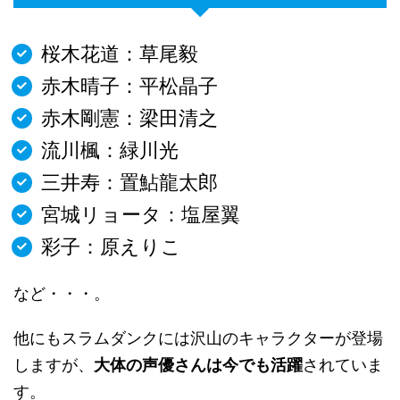
桜木花道：草尾毅
赤木晴子：平松晶子
赤木剛憲：梁田清之
流川楓：緑川光
三井寿：置鮎龍太郎
宮城リョータ：塩屋翼
彩子：原えりこ
など・・・。
他にもスラムダンクには沢山のキャラクターが登場
しますが、
大体の声優さんは今でも活躍
されていま
す。