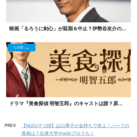
映画「るろうに剣心」が延期＆中止？伊勢谷友介の...
1,416
view
ドラマ『美食探偵 明智五郎』のキャストは誰？原...
PREV
【NiziUマコ姉】山口厚子が金持ちで炎上！ハーフの
真相は？出身大学やwikiプロフも！