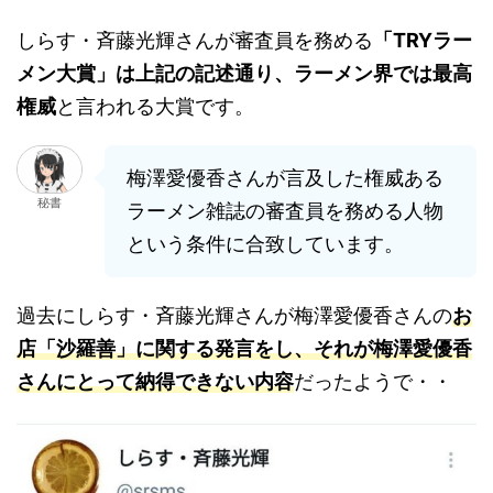
しらす・斉藤光輝さんが審査員を務める
「TRYラー
メン大賞」は上記の記述通り、ラーメン界では最高
権威
と言われる大賞です。
梅澤愛優香さんが言及した権威ある
秘書
ラーメン雑誌の審査員を務める人物
という条件に合致しています。
過去にしらす・斉藤光輝さんが梅澤愛優香さんの
お
店「沙羅善」に関する発言をし、それが梅澤愛優香
さんにとって納得できない内容
だったようで・・