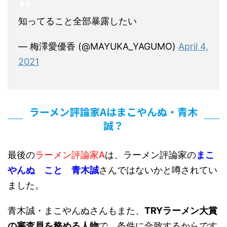
知ってること全部暴露したい
— 梅澤愛優香 (@MAYUKA_YAGUMO)
April 4,
2021
ラーメン評論家Aはまこやんぬ・青木
誠？
最後の
ラーメン評論家A
は、ラーメン評論家の
まこ
やんぬ こと 青木誠
さんではないかと噂されてい
ました。
青木誠・まこやんぬさんもまた、
TRYラーメン大賞
の審査員を務める人物
で、条件に合致するからです