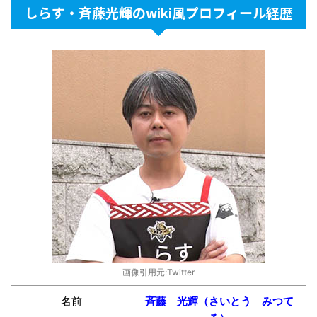
しらす・斉藤光輝のwiki風プロフィール経歴
画像引用元:Twitter
名前
斉藤 光輝（さいとう みつて