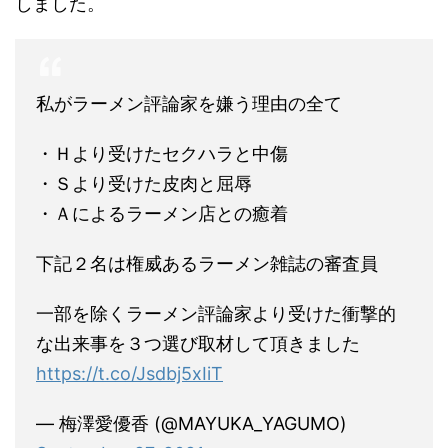
しました。
私がラーメン評論家を嫌う理由の全て
・Ｈより受けたセクハラと中傷
・Ｓより受けた皮肉と屈辱
・Ａによるラーメン店との癒着
下記２名は権威あるラーメン雑誌の審査員
一部を除くラーメン評論家より受けた衝撃的
な出来事を３つ選び取材して頂きました
https://t.co/Jsdbj5xIiT
— 梅澤愛優香 (@MAYUKA_YAGUMO)