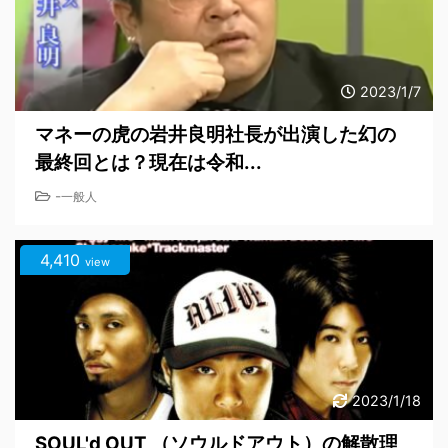
2023/1/7
マネーの虎の岩井良明社長が出演した幻の
最終回とは？現在は令和...
-
一般人
4,410
view
2023/1/18
SOUL'd OUT （ソウルドアウト）の解散理