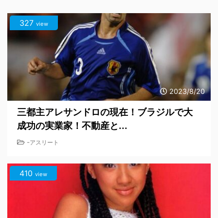
327
view
2023/8/20
三都主アレサンドロの現在！ブラジルで大
成功の実業家！不動産と...
-
アスリート
410
view