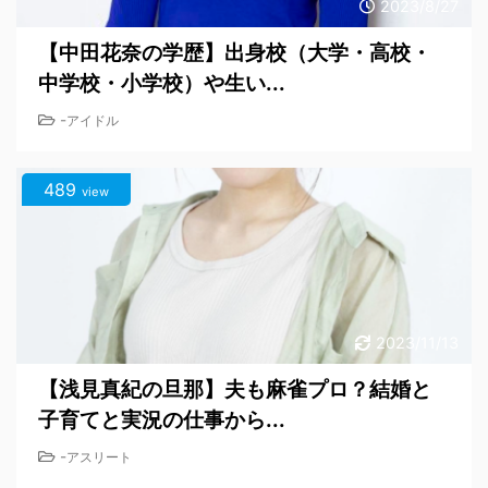
2023/8/27
【中田花奈の学歴】出身校（大学・高校・
中学校・小学校）や生い...
-
アイドル
489
view
2023/11/13
【浅見真紀の旦那】夫も麻雀プロ？結婚と
子育てと実況の仕事から...
-
アスリート