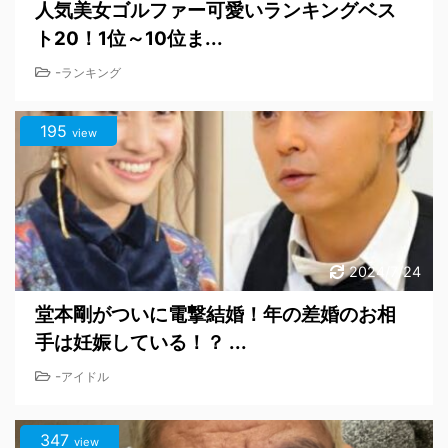
人気美女ゴルファー可愛いランキングベス
ト20！1位～10位ま...
-
ランキング
195
view
2024/7/24
堂本剛がついに電撃結婚！年の差婚のお相
手は妊娠している！？ ...
-
アイドル
347
view