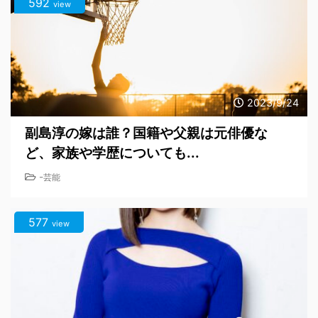
592
view
2023/9/24
副島淳の嫁は誰？国籍や父親は元俳優な
ど、家族や学歴についても...
-
芸能
577
view