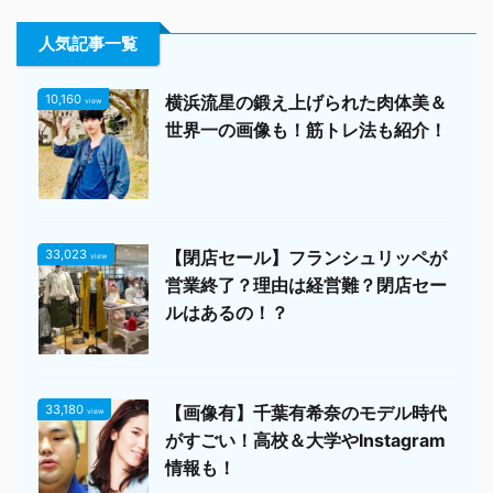
人気記事一覧
10,160
横浜流星の鍛え上げられた肉体美＆
view
世界一の画像も！筋トレ法も紹介！
33,023
【閉店セール】フランシュリッペが
view
営業終了？理由は経営難？閉店セー
ルはあるの！？
33,180
【画像有】千葉有希奈のモデル時代
view
がすごい！高校＆大学やInstagram
情報も！