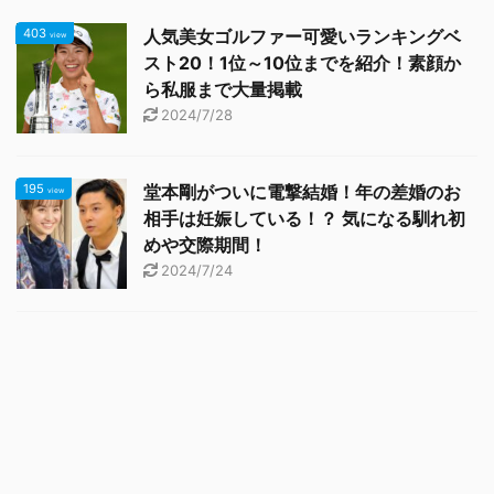
403
人気美女ゴルファー可愛いランキングベ
view
スト20！1位～10位までを紹介！素顔か
ら私服まで大量掲載
2024/7/28
195
堂本剛がついに電撃結婚！年の差婚のお
view
相手は妊娠している！？ 気になる馴れ初
めや交際期間！
2024/7/24