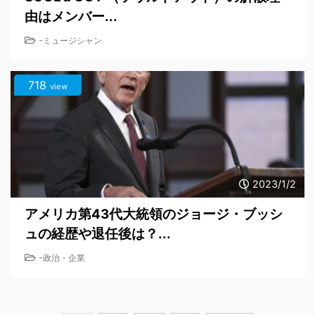
由はメンバー...
-
ミュージシャン
718
view
2023/1/2
アメリカ第43代大統領のジョージ・ブッシ
ュの経歴や退任後は？...
-
政治・企業