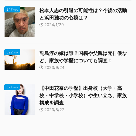
347
松本人志の引退の可能性は？今後の活動
view
と浜田雅功の心境は？
2024/1/29
592
副島淳の嫁は誰？国籍や父親は元俳優な
view
ど、家族や学歴についても調査！
2023/9/24
577
【中田花奈の学歴】出身校（大学・高
view
校・中学校・小学校）や生い立ち、家族
構成を調査
2023/8/27