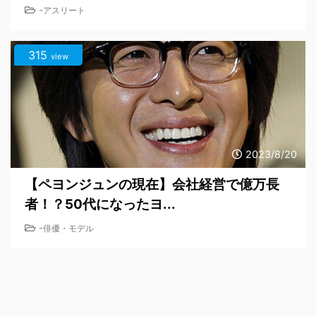
-
アスリート
315
view
2023/8/20
【ペヨンジュンの現在】会社経営で億万長
者！？50代になったヨ...
-
俳優・モデル