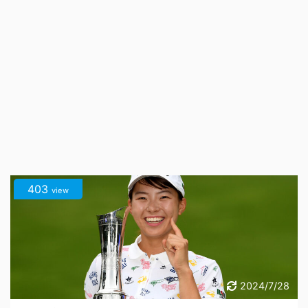
403
view
2024/7/28