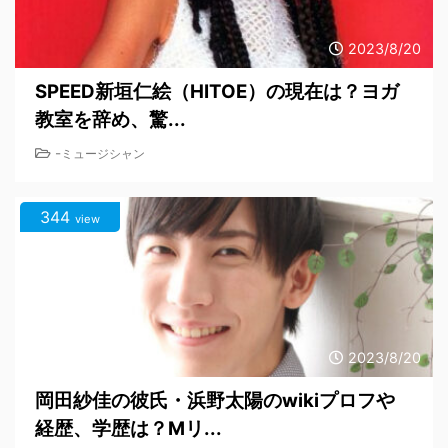
2023/8/20
SPEED新垣仁絵（HITOE）の現在は？ヨガ
教室を辞め、驚...
-
ミュージシャン
344
view
2023/8/20
岡田紗佳の彼氏・浜野太陽のwikiプロフや
経歴、学歴は？Mリ...