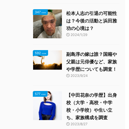
347
松本人志の引退の可能性
view
は？今後の活動と浜田雅
功の心境は？
2024/1/29
592
副島淳の嫁は誰？国籍や
view
父親は元俳優など、家族
や学歴についても調査！
2023/9/24
577
【中田花奈の学歴】出身
view
校（大学・高校・中学
校・小学校）や生い立
ち、家族構成を調査
2023/8/27