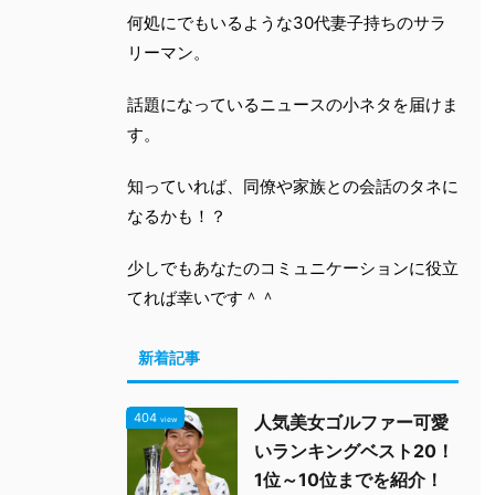
2020/12/8
2020/12/
何処にでもいるような30代妻子持ちのサラ
リーマン。
アハモ（ahamo）乗り換え時の
【比較】アハモと楽天モバイ
注意点総まとめ！格安SIMとの
のどっちがお得！？料金＆サ
違いやキャリアメールも
ビスを比較まとめ！
話題になっているニュースの小ネタを届けま
ドコモが新料金「ahamo（アハ
ドコモの親料金プラン「アハモ
す。
モ）」を発表しました。 安い料金
が発表されたのですが、既に楽
プランに話題が沸騰しています
モバイルへの移行を検討してい
知っていれば、同僚や家族との会話のタネに
続きを読む
続きを読む
が、それだけに気になる点、心配
ユーザーも沢山いることでしょ
なところがいくつかあるようです
う。 そこで楽天モバイルとアハ
なるかも！？
ね。。 そこでアハモに乗り換えた
モ、どっちがお得なのか！？比
時の注意点や疑問点などをまとめ
してみました。 スポンサーリン
少しでもあなたのコミュニケーションに役立
て調査してみました！ スポンサー
楽天モバイルとアハモの料金比
てれば幸いです＾＾
リンク アハモに乗り換え時の注意
楽天モバイルの料金プラン まず
点まとめ① この投稿を
楽天モバイルの料金プランを見
Instagramで見る オフィスまち
みましょう。 画像引用元:Twitte
新着記事
かど(@machikado.osaka)がシェ
アハモの料金プラン そしてこち
アした投稿 アハモではキャリアメ
が今回新しく発表されたアハモ
ールが使えない？ キャリアメール
料金プランですね。 画像引用元
404
人気美女ゴルファー可愛
view
は各携帯会社が提供しているメー
ミネオ 基本料金は2,980円/月
ル ...
金額面では全く同じです。 楽天
いランキングベスト20！
...
1位～10位までを紹介！