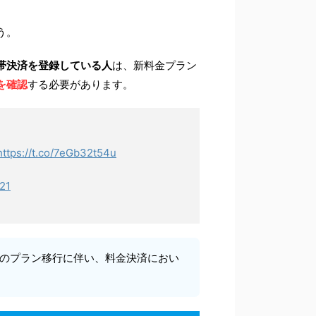
う。
帯決済を登録している人
は、新料金プラン
を確認
する必要があります。
https://t.co/7eGb32t54u
21
アのプラン移行に伴い、料金決済におい