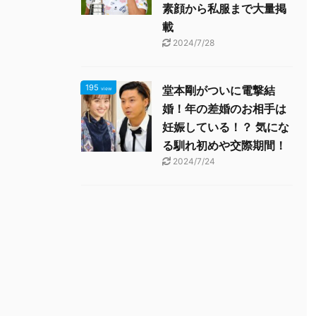
素顔から私服まで大量掲
載
2024/7/28
195
堂本剛がついに電撃結
view
婚！年の差婚のお相手は
妊娠している！？ 気にな
る馴れ初めや交際期間！
2024/7/24