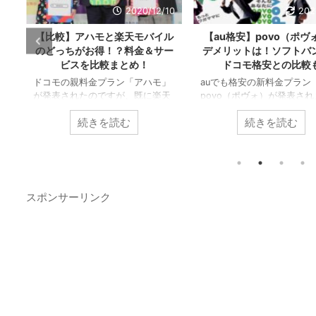
10
2021/1/24
20
ル
【au格安】povo（ポヴォ）の
【新料金プラン】楽天19
ー
デメリットは！ソフトバンク＆
の1年無料キャンペーン
ドコモ格安との比較も
合う？デメリットや比較
」
auでも格安の新料金プラン
楽天が更なる格安料金プラ
天
povo（ポヴォ）が発表されまし
ち出してきました！ 20ギ
た
た！ 新料金プランへの移行を検討
1,980円というのは今まで
続きを読む
続きを読む
するにあたって気になるのはま
破格な値段ですが、1年無料
ず、デメリットですよね。 そこで
ペーンは間に合うのでしょ
較
povo（ポヴォ）のデメリットや携
か！？ 他社との比較やデメ
ク
帯大手3社の格安プランの比較に
についても今一度まとめて
較
ついて簡単に紹介したいと思いま
たいと思います。 スポンサ
、
す。 スポンサーリンク povo（ポ
ク 【新料金プラン】楽天モ
スポンサーリンク
て
ヴォ）のデメリット デメリット
1980円の内容 楽天が打ち
r
①契約対応はオンラインのみ
1980円の新プラン、正式名
ら
povo（ポヴォ）契約はオンライン
「Rakuten UN-LIMIT VI
の
でのみ手続きが可能です。 日頃か
はこちらです。 画像引用
：
ら店舗にてサポートを受ける必要
元:itmedia 右側のリミッ
と、
があるユーザーにはハードルの高
ブのほうがこれまでの楽天
い話ですね。。 デメリット②キ
プランだったのですが、それ .
ャリアメールが使 ...