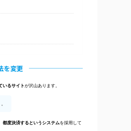
法を変更
ているサイト
が沢山あります。
。。
、都度決済するというシステム
を採用して