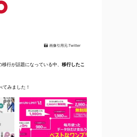
画像引用元:Twitter
の移行が話題になっている中、
移行したこ
べてみました！