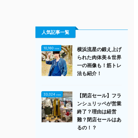
人気記事一覧
10,160
横浜流星の鍛え上げ
view
られた肉体美＆世界
一の画像も！筋トレ
法も紹介！
33,024
【閉店セール】フラ
view
ンシュリッペが営業
終了？理由は経営
難？閉店セールはあ
るの！？