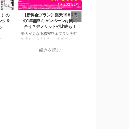
21/2/1
2020/12/8
2
80円
アハモ（ahamo）乗り換え時の
【比較】アハモと楽
は間に
注意点総まとめ！格安SIMとの
のどっちがお得！？
も！
違いやキャリアメールも
ビスを比較まと
ンを打
ドコモが新料金「ahamo（アハ
ドコモの親料金プラン
ガで
モ）」を発表しました。 安い料金
が発表されたのですが
にない
プランに話題が沸騰しています
モバイルへの移行を検
続きを読む
続きを読む
キャン
が、それだけに気になる点、心配
ユーザーも沢山いるこ
う
なところがいくつかあるようです
う。 そこで楽天モバイ
リット
ね。。 そこでアハモに乗り換えた
モ、どっちがお得なの
確認し
時の注意点や疑問点などをまとめ
してみました。 スポン
ーリン
て調査してみました！ スポンサー
楽天モバイルとアハモ
バイル
リンク アハモに乗り換え時の注意
楽天モバイルの料金プラ
出した
点まとめ① この投稿を
楽天モバイルの料金プ
称
Instagramで見る オフィスまち
みましょう。 画像引用元:T
」の内容
かど(@machikado.osaka)がシェ
アハモの料金プラン そ
アした投稿 アハモではキャリアメ
が今回新しく発表され
トファイ
ールが使えない？ キャリアメール
料金プランですね。 画
の目玉
は各携帯会社が提供しているメー
ミネオ 基本料金は2,98
..
ル ...
金額面では全く同じです
...