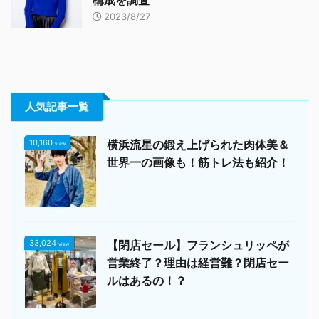
構成を調査
2023/8/27
人気記事一覧
10,160
横浜流星の鍛え上げられた肉体美＆
view
世界一の画像も！筋トレ法も紹介！
33,024
【閉店セール】フランシュリッペが
view
営業終了？理由は経営難？閉店セー
ルはあるの！？