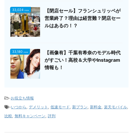
33,024
【閉店セール】フランシュリッペが
view
営業終了？理由は経営難？閉店セー
ルはあるの！？
33,180
【画像有】千葉有希奈のモデル時代
view
がすごい！高校＆大学やInstagram
情報も！
-
お役立ち情報
-
いつから
,
デメリット
,
低速モード
,
新プラン
,
新料金
,
楽天モバイル
,
比較
,
無料キャンペーン
,
評判