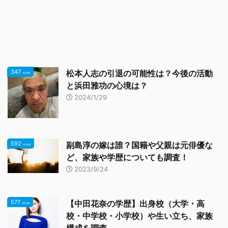
347
松本人志の引退の可能性は？今後の活動
view
と浜田雅功の心境は？
2024/1/29
592
副島淳の嫁は誰？国籍や父親は元俳優な
view
ど、家族や学歴についても調査！
2023/9/24
577
【中田花奈の学歴】出身校（大学・高
view
校・中学校・小学校）や生い立ち、家族