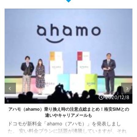
2020/12/8
安SIMとの
【新料金プラン】楽天1980円の1年無料キャンペー
う？デメリットや比較も！
表しまし
楽天が更なる格安料金プランを打ち出してきま
すが、それ
20ギガで1,980円というのは今までにない破