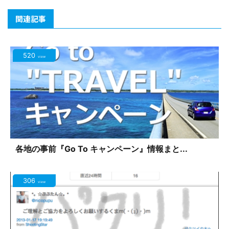
関連記事
520
view
各地の事前『Go To キャンペーン』情報まと...
306
view