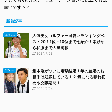
幸いです＾＾
新着記事
404
人気美女ゴルファー可愛いランキングベ
view
スト20！1位～10位までを紹介！素顔か
ら私服まで大量掲載
2024/7/28
195
堂本剛がついに電撃結婚！年の差婚のお
view
相手は妊娠している！？ 気になる馴れ初
めや交際期間！
2024/7/24