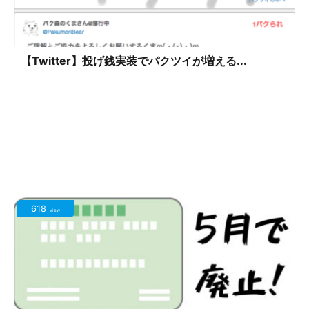
【Twitter】投げ銭実装でパクツイが増える...
618
view