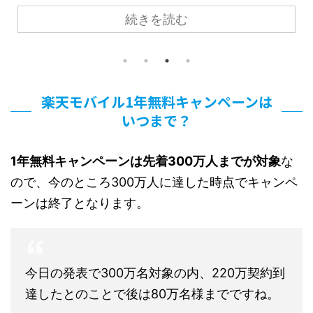
あるよう
すが、1年無料キャンペーンは間に合うのでし
続きを読む
注意点や疑
か！？ 他社との比較やデメリットについても
ポンサーリ
とめて確認したいと思います。 スポンサーリン
 この投稿
料金プラン】楽天モバイル1980円の内容 楽天
した1980円の新プラン、正式名称「Rakuten U
アハモではキ
LIMIT VI」の内容はこちらです。 画像引用元:itm
楽天モバイル1年無料キャンペーンは
は各携帯会
右側のリミットファイブのほうがこれまでの楽
いつまで？
玉プランだったのですが、それ ...
1年無料キャンペーンは先着300万人までが対象
な
ので、今のところ300万人に達した時点でキャンペ
ーンは終了となります。
今日の発表で300万名対象の内、220万契約到
達したとのことで後は80万名様までですね。