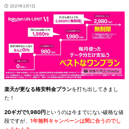
2021年2月1日
画像引用元:itmedia
楽天が更なる格安料金プラン
を打ち出してきまし
た！
20ギガで1,980円
というのは今までにない破格な値
段ですが、
1年無料キャンペーンは間に合うのでし