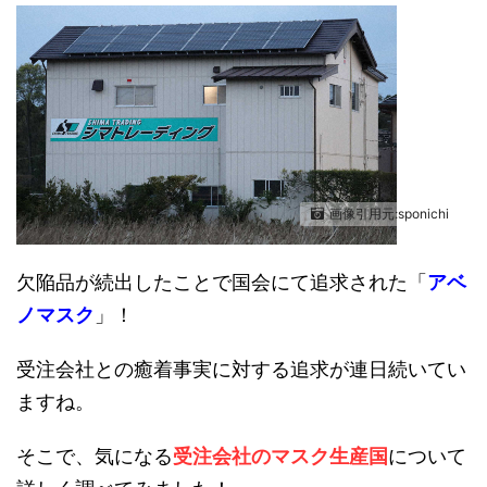
画像引用元:sponichi
欠陥品が続出したことで国会にて追求された「
アベ
ノマスク
」！
受注会社との癒着事実に対する追求が連日続いてい
ますね。
そこで、気になる
受注会社のマスク生産国
について