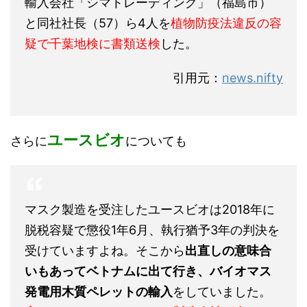
輸入会社「シマトレーディング」（福島市）
と同社社長（57）ら4人を
植物防疫法違反の容
疑で千葉地検に書類送検
した。
引用元：
news.nifty
ユースビオ
さらに
についても
マスク製造を受注したユースビオは2018年に
脱税容疑で懲役1年6月、執行猶予3年の判決を
受けていますよね。そこから
出直しの意味合
いもあってベトナムに出て行き、バイオマス
発電用木質ペレットの輸入
をしていました。