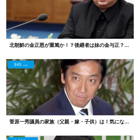
北朝鮮の金正恩が重篤か！？後継者は妹の金与正？...
945
view
菅原一秀議員の家族（父親・嫁・子供）は！気にな...