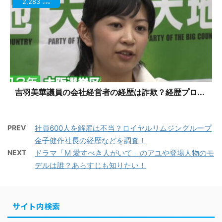
2,283
view
吉羽美華議員の会社経営者の経歴は詐欺？経歴プロ...
PREV
社員600人を解雇は不当？ロイヤルリムジングループ
金子健作社長の経歴などを調査！
NEXT
ドラマ「M 愛すべき人がいて」のアユや登場人物のモ
デルは誰？あらすじも知りたい！
サイト内検索