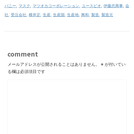
パニー
,
マスク
,
マツオカコーポレーション
,
ユースビオ
,
伊藤忠商事
,
会
社
,
受注会社
,
横井定
,
生産
,
生産国
,
生産地
,
興和
,
製造
,
製造元
comment
メールアドレスが公開されることはありません。
※
が付いてい
る欄は必須項目です