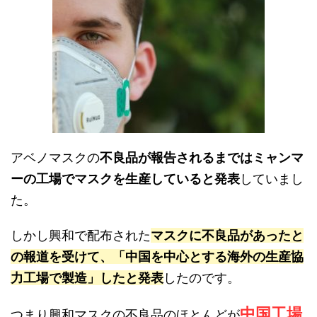
アベノマスクの
不良品が報告されるまではミャンマ
ーの工場でマスクを生産していると発表
していまし
た。
しかし興和で配布された
マスクに不良品があったと
の報道を受けて、「中国を中心とする海外の生産協
力工場で製造」したと発表
したのです。
中国工場
つまり興和マスクの不良品のほとんどが