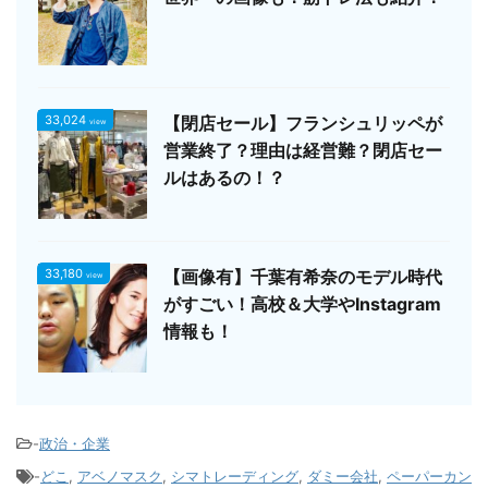
33,024
【閉店セール】フランシュリッペが
view
営業終了？理由は経営難？閉店セー
ルはあるの！？
33,180
【画像有】千葉有希奈のモデル時代
view
がすごい！高校＆大学やInstagram
情報も！
-
政治・企業
-
どこ
,
アベノマスク
,
シマトレーディング
,
ダミー会社
,
ペーパーカン