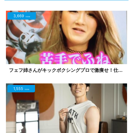
3,669
view
フェフ姉さんがキックボクシングプロで激痩せ！仕...
1,555
view