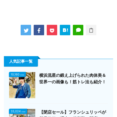
人気記事一覧
10,160
横浜流星の鍛え上げられた肉体美＆
view
世界一の画像も！筋トレ法も紹介！
33,024
【閉店セール】フランシュリッペが
view