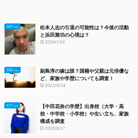
347
松本人志の引退の可能性は？今後の活動
view
と浜田雅功の心境は？
2024/1/29
592
副島淳の嫁は誰？国籍や父親は元俳優な
view
ど、家族や学歴についても調査！
2023/9/24
577
【中田花奈の学歴】出身校（大学・高
view
校・中学校・小学校）や生い立ち、家族
構成を調査
2023/8/27