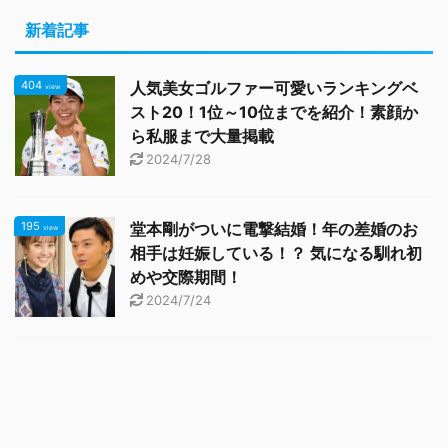
新着記事
404
人気美女ゴルファー可愛いランキングベ
view
スト20！1位～10位までを紹介！素顔か
ら私服まで大量掲載
2024/7/28
195
堂本剛がついに電撃結婚！年の差婚のお
view
相手は妊娠している！？ 気になる馴れ初
めや交際期間！
2024/7/24