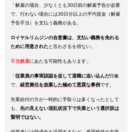
「解雇の場合、少なくとも30日前の解雇予告が必要
で、行わない場合には30日分以上の平均賃金（解雇
予告手当）を支払う義務がある。
ロイヤルリムジンの合意書は、支払い義務を免れる
ために用意された
と言わざるを得ない。
不当解雇
にあたる可能性もあります」
「
従業員の事実誤認を促して退職に追い込んだ
印象
で、
経営責任を放棄した極めて悪質な事例
です。
失業給付の方が一時的に手取りは多くなったとして
も、
先の見えない混乱状況下で失業という選択肢は
賢明ではない。
経営者には助成金を活用するなど、雇用維持の方策