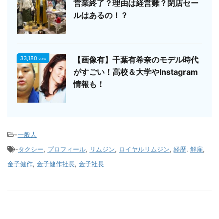
営業終了？理由は経営難？閉店セー
ルはあるの！？
33,180
【画像有】千葉有希奈のモデル時代
view
がすごい！高校＆大学やInstagram
情報も！
-
一般人
-
タクシー
,
プロフィール
,
リムジン
,
ロイヤルリムジン
,
経歴
,
解雇
,
金子健作
,
金子健作社長
,
金子社長