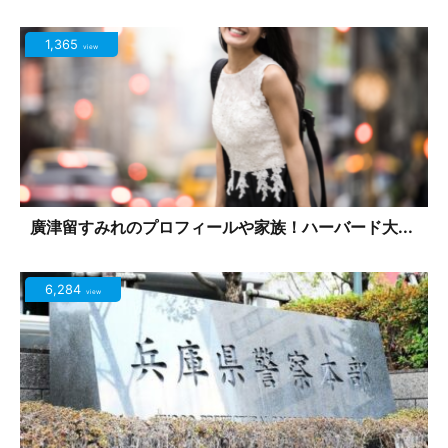
1,365
view
廣津留すみれのプロフィールや家族！ハーバード大...
6,284
view