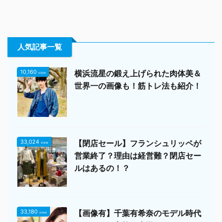
人気記事一覧
10,160
横浜流星の鍛え上げられた肉体美＆
view
世界一の画像も！筋トレ法も紹介！
33,024
【閉店セール】フランシュリッペが
view
営業終了？理由は経営難？閉店セー
ルはあるの！？
33,180
【画像有】千葉有希奈のモデル時代
view