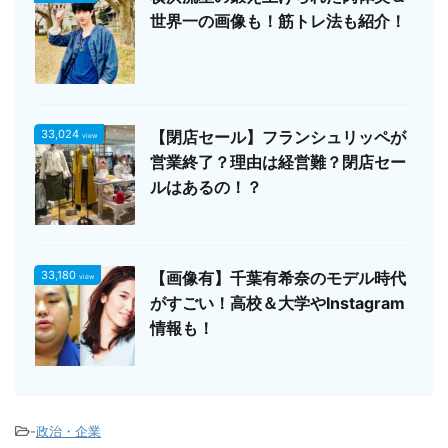
世界一の画像も！筋トレ法も紹介！
33,024
【閉店セール】フランシュリッペが
view
営業終了？理由は経営難？閉店セー
ルはあるの！？
33,180
【画像有】千葉有希奈のモデル時代
view
がすごい！高校＆大学やInstagram
情報も！
-
政治・企業