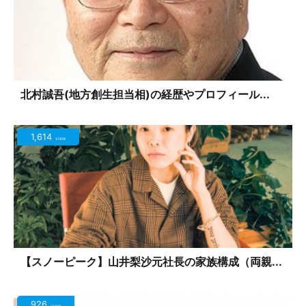
北村誠吾(地方創生担当相)の経歴やプロフィール...
1,614
view
【スノーピーク】山井梨沙元社長の家族構成（両親...
926
view