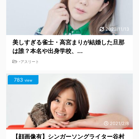
2023/11/13
美しすぎる雀士・高宮まりが結婚した旦那
は誰？本名や出身学校、...
-
アスリート
783
view
2021/2/8
【顔画像有】シンガーソングライター谷村