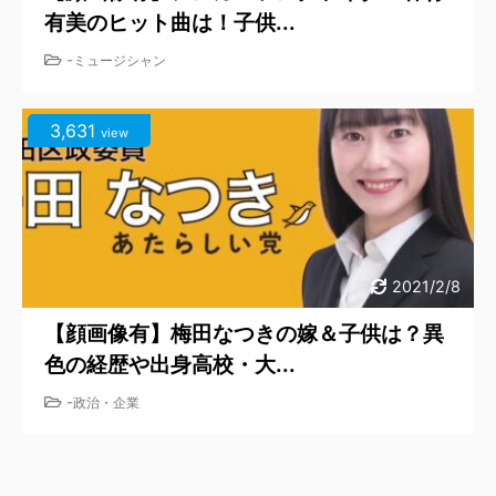
有美のヒット曲は！子供...
-
ミュージシャン
3,631
view
2021/2/8
【顔画像有】梅田なつきの嫁＆子供は？異
色の経歴や出身高校・大...
-
政治・企業