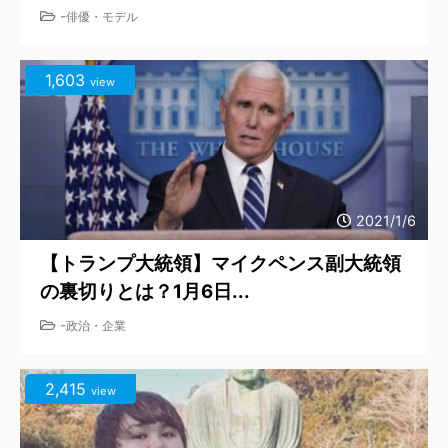
-
俳優・モデル
1,603
view
2021/1/6
【トランプ大統領】マイクペンス副大統領
の裏切りとは？1月6日...
-
政治・企業
2,415
view