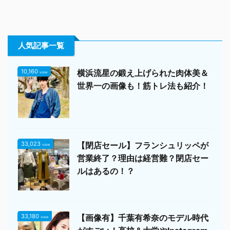
人気記事一覧
10,160
横浜流星の鍛え上げられた肉体美＆
view
世界一の画像も！筋トレ法も紹介！
33,023
【閉店セール】フランシュリッペが
view
営業終了？理由は経営難？閉店セー
ルはあるの！？
33,180
【画像有】千葉有希奈のモデル時代
view