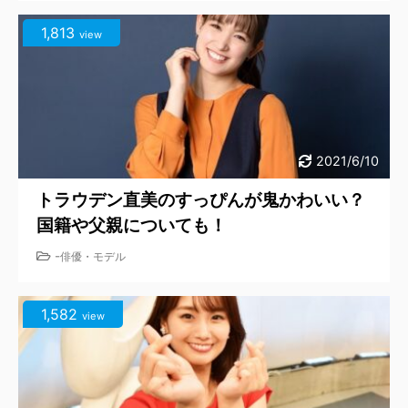
1,813
view
2021/6/10
トラウデン直美のすっぴんが鬼かわいい？
国籍や父親についても！
-
俳優・モデル
1,582
view