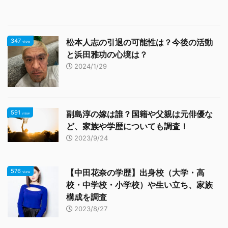
347
松本人志の引退の可能性は？今後の活動
view
と浜田雅功の心境は？
2024/1/29
591
副島淳の嫁は誰？国籍や父親は元俳優な
view
ど、家族や学歴についても調査！
2023/9/24
576
【中田花奈の学歴】出身校（大学・高
view
校・中学校・小学校）や生い立ち、家族
構成を調査
2023/8/27