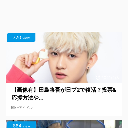
720
view
2021/2/8
【画像有】田島将吾が日プ2で復活？投票&
応援方法や...
-
アイドル
884
view