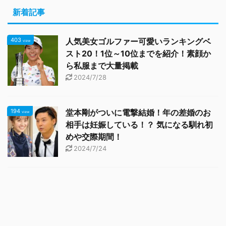
新着記事
403
人気美女ゴルファー可愛いランキングベ
view
スト20！1位～10位までを紹介！素顔か
ら私服まで大量掲載
2024/7/28
194
堂本剛がついに電撃結婚！年の差婚のお
view
相手は妊娠している！？ 気になる馴れ初
めや交際期間！
2024/7/24