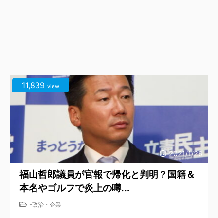
11,839
view
2021/1/26
福山哲郎議員が官報で帰化と判明？国籍＆
本名やゴルフで炎上の噂...
-
政治・企業