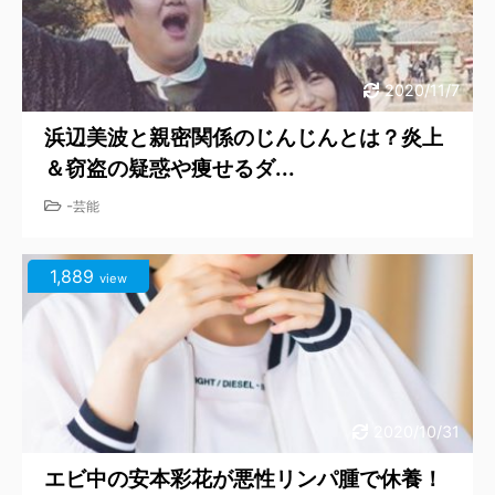
2020/11/7
浜辺美波と親密関係のじんじんとは？炎上
＆窃盗の疑惑や痩せるダ...
-
芸能
1,889
view
2020/10/31
エビ中の安本彩花が悪性リンパ腫で休養！