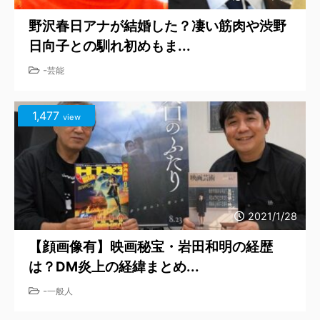
野沢春日アナが結婚した？凄い筋肉や渋野
日向子との馴れ初めもま...
-
芸能
1,477
view
2021/1/28
【顔画像有】映画秘宝・岩田和明の経歴
は？DM炎上の経緯まとめ...
-
一般人