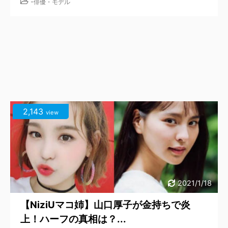
-
俳優・モデル
2,143
view
2021/1/18
【NiziUマコ姉】山口厚子が金持ちで炎
上！ハーフの真相は？...