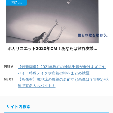
757
view
ポカリスエット2020年CM！あなたは汐谷友希...
PREV
【最新画像】2021年現在の池脇千鶴が老けすぎてヤ
バイ！特殊メイクや病気の噂をまとめ検証
NEXT
【画像有】勝地涼の母親の名前や顔画像は？実家が花
屋で有名人もバイト！
サイト内検索