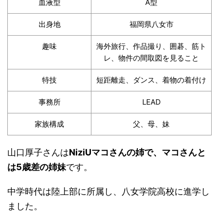
血液型
A型
出身地
福岡県八女市
趣味
海外旅行、作品撮り、囲碁、筋ト
レ、物件の間取図を見ること
特技
短距離走、ダンス、着物の着付け
事務所
LEAD
家族構成
父、母、妹
山口厚子さんは
NiziUマコさんの姉で、マコさんと
は5歳差の姉妹
です。
中学時代は陸上部に所属し、八女学院高校に進学し
ました。