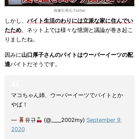
画像引用元:Twitter
しかし、
バイト生活のわりには立派な家に住んでい
たため
、ネット上では様々な憶測と議論が巻き起こ
りましたね。
因みに
山口厚子さんのバイトはウーバーイーツの配
達
バイトだそうです。
マコちゃん姉、ウーバーイーツでバイトとか
やば！
—
유규
(@____2002my)
September 9,
2020