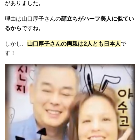
がありました。
理由は山口厚子さんの
顔立ちがハーフ美人に似てい
るから
ですね。
しかし、
山口厚子さんの両親は2人とも日本人
で
す！