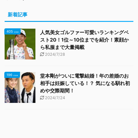
新着記事
405
人気美女ゴルファー可愛いランキングベ
view
スト20！1位～10位までを紹介！素顔か
ら私服まで大量掲載
2024/7/28
196
堂本剛がついに電撃結婚！年の差婚のお
view
相手は妊娠している！？ 気になる馴れ初
めや交際期間！
2024/7/24