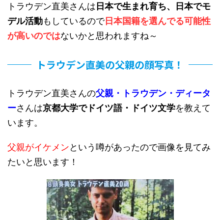
トラウデン直美さんは
日本で生まれ育ち、日本でモ
デル活動
もしているので
日本国籍を選んでる可能性
が高いのでは
ないかと思われますね～
トラウデン直美の父親の顔写真！
トラウデン直美さんの
父親・トラウデン・ディータ
ー
さんは
京都大学でドイツ語・ドイツ文学
を教えて
います。
父親がイケメン
という噂があったので画像を見てみ
たいと思います！