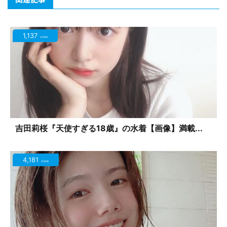
1,137
view
吉田莉桜『天使すぎる18歳』の水着【画像】満載...
4,181
view