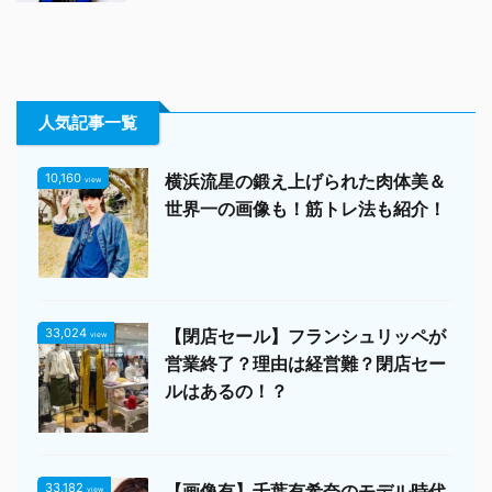
人気記事一覧
10,160
横浜流星の鍛え上げられた肉体美＆
view
世界一の画像も！筋トレ法も紹介！
33,024
【閉店セール】フランシュリッペが
view
営業終了？理由は経営難？閉店セー
ルはあるの！？
33,182
【画像有】千葉有希奈のモデル時代
view