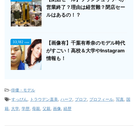
営業終了？理由は経営難？閉店セー
ルはあるの！？
33,182
【画像有】千葉有希奈のモデル時代
view
がすごい！高校＆大学やInstagram
情報も！
-
俳優・モデル
-
すっぴん
,
トラウデン直美
,
ハーフ
,
プロフ
,
プロフィール
,
写真
,
国
籍
,
大学
,
学歴
,
母親
,
父親
,
画像
,
経歴