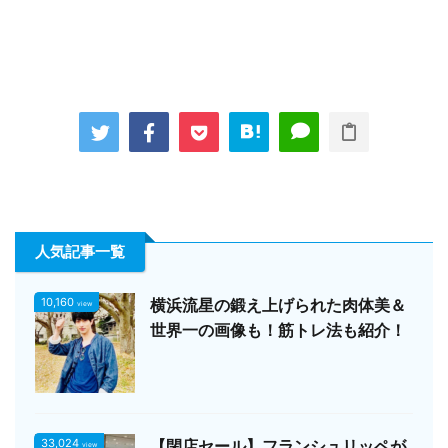
人気記事一覧
10,160
横浜流星の鍛え上げられた肉体美＆
view
世界一の画像も！筋トレ法も紹介！
33,024
【閉店セール】フランシュリッペが
view