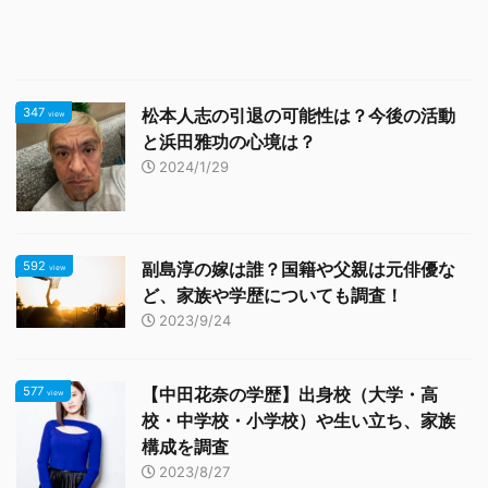
347
松本人志の引退の可能性は？今後の活動
view
と浜田雅功の心境は？
2024/1/29
592
副島淳の嫁は誰？国籍や父親は元俳優な
view
ど、家族や学歴についても調査！
2023/9/24
577
【中田花奈の学歴】出身校（大学・高
view
校・中学校・小学校）や生い立ち、家族
構成を調査
2023/8/27