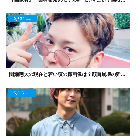
9,634
view
間瀬翔太の現在と若い頃の顔画像は？顔面崩壊の難...
5,615
view