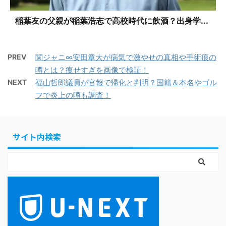
稲葉友の父親が稲葉浩志で高校時代に飲酒？出身学...
PREV
関ジャニ∞安田章大が病気で激やせの真相や手術痕の
噂とは？痩せすぎを画像で検証！
NEXT
福山哲郎議員が官報で帰化と判明？国籍＆本名やゴル
フで炎上の噂も調査！
サイト内検索