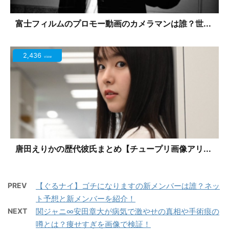
富士フィルムのプロモー動画のカメラマンは誰？世...
2,436
view
唐田えりかの歴代彼氏まとめ【チュープリ画像アリ...
PREV
【ぐるナイ】ゴチになりますの新メンバーは誰？ネッ
ト予想と新メンバーを紹介！
NEXT
関ジャニ∞安田章大が病気で激やせの真相や手術痕の
噂とは？痩せすぎを画像で検証！