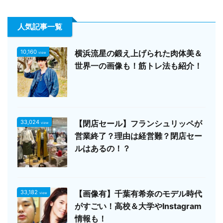
人気記事一覧
10,160
横浜流星の鍛え上げられた肉体美＆
view
世界一の画像も！筋トレ法も紹介！
33,024
【閉店セール】フランシュリッペが
view
営業終了？理由は経営難？閉店セー
ルはあるの！？
33,182
【画像有】千葉有希奈のモデル時代
view
がすごい！高校＆大学やInstagram
情報も！