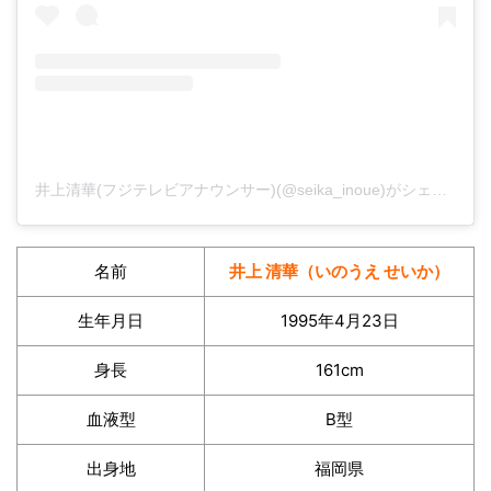
井上清華(フジテレビアナウンサー)(@seika_inoue)がシェアした投稿
名前
井上 清華（いのうえ せいか）
生年月日
1995年4月23日
身長
161cm
血液型
B型
出身地
福岡県