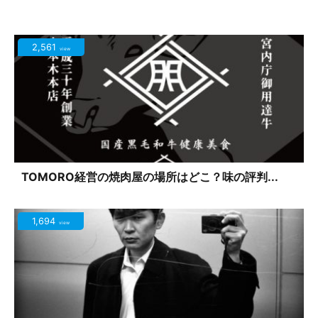
2,561
view
TOMORO経営の焼肉屋の場所はどこ？味の評判...
1,694
view