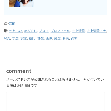
-
芸能
-
かわいい
,
めざまし
,
プロフ
,
プロフィール
,
井上清華
,
井上清華アナ
,
写真
,
学歴
,
実家
,
彼氏
,
熱愛
,
画像
,
経歴
,
身長
,
高校
comment
メールアドレスが公開されることはありません。
※
が付いてい
る欄は必須項目です