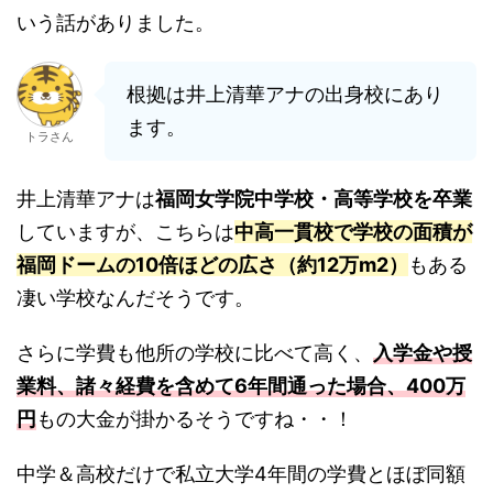
いう話がありました。
根拠は井上清華アナの出身校にあり
ます。
トラさん
井上清華アナは
福岡女学院中学校・高等学校を卒業
していますが、こちらは
中高一貫校で学校の面積が
福岡ドームの10倍ほどの広さ（約12万m2）
もある
凄い学校なんだそうです。
さらに学費も他所の学校に比べて高く、
入学金や授
業料、諸々経費を含めて6年間通った場合、400万
円
もの大金が掛かるそうですね・・！
中学＆高校だけで私立大学4年間の学費とほぼ同額