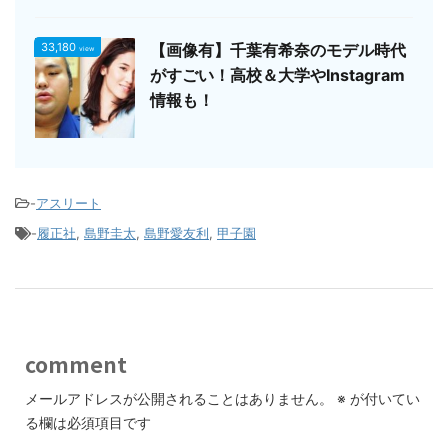
33,180
【画像有】千葉有希奈のモデル時代
view
がすごい！高校＆大学やInstagram
情報も！
-
アスリート
-
履正社
,
島野圭太
,
島野愛友利
,
甲子園
comment
メールアドレスが公開されることはありません。
※
が付いてい
る欄は必須項目です