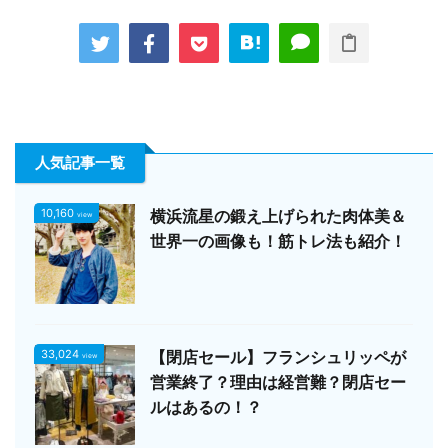
人気記事一覧
10,160
横浜流星の鍛え上げられた肉体美＆
view
世界一の画像も！筋トレ法も紹介！
33,024
【閉店セール】フランシュリッペが
view
営業終了？理由は経営難？閉店セー
ルはあるの！？