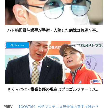
バド桃田賢斗選手が手術・入院した病院は何処？事...
6,097
view
さくらパパ・横峯良郎の現在はプロゴルファー！ス...
PREV
【GOAT論】男子プロテニス界最強の選手は誰だ？