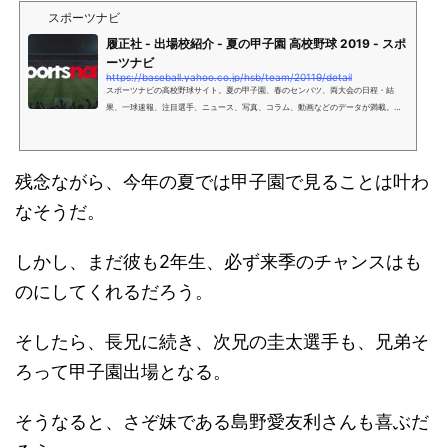
スポーツナビ
履正社 - 出場校紹介 - 夏の甲子園 高校野球 2019 - スポ
ーツナビ
https://baseball.yahoo.co.jp/hsb/team/20119/detail
スポーツナビの高校野球サイト。夏の甲子園、春のセンバツ、両大会の日程・結
果、一球速報、注目選手、ニュース、写真、コラム、動画などのデータが満載。新
聞社、スポーツ新聞社、通信社から届く、最新情報をご覧いただけます。
残念ながら、今年の夏では甲子園で見ることは叶わ
なそうだ。
しかし、まだ彼も2年生、必ず来季のチャンスはも
のにしてくれるだろう。
そしたら、長兄に続き、次兄の圭太選手も、兄弟そ
ろって甲子園出場となる。
そうなると、さぞ妹である島野愛友利さんも喜ぶだ