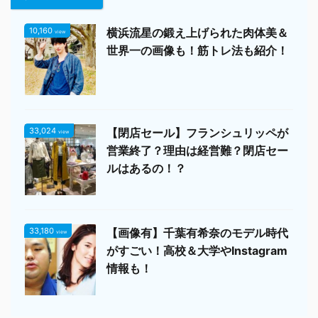
10,160
横浜流星の鍛え上げられた肉体美＆
view
世界一の画像も！筋トレ法も紹介！
33,024
【閉店セール】フランシュリッペが
view
営業終了？理由は経営難？閉店セー
ルはあるの！？
33,180
【画像有】千葉有希奈のモデル時代
view
がすごい！高校＆大学やInstagram
情報も！