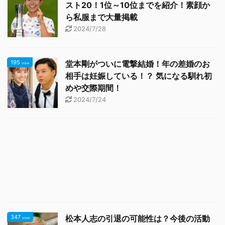
スト20！1位～10位までを紹介！素顔か
ら私服まで大量掲載
2024/7/28
195
堂本剛がついに電撃結婚！年の差婚のお
view
相手は妊娠している！？ 気になる馴れ初
めや交際期間！
2024/7/24
347
松本人志の引退の可能性は？今後の活動
view