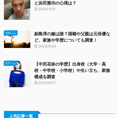
と浜田雅功の心境は？
2024/1/29
592
副島淳の嫁は誰？国籍や父親は元俳優な
view
ど、家族や学歴についても調査！
2023/9/24
577
【中田花奈の学歴】出身校（大学・高
view
校・中学校・小学校）や生い立ち、家族
構成を調査
2023/8/27
人気記事一覧