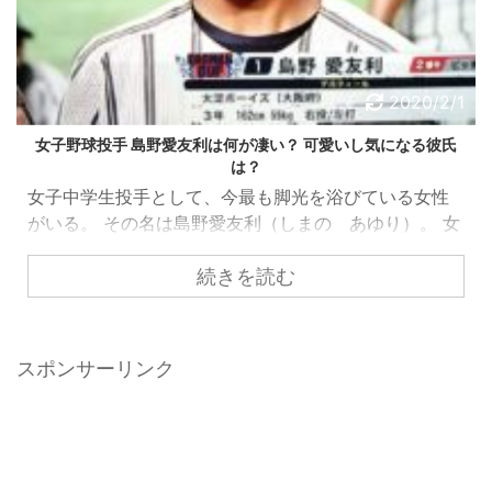
2020/2/1
女子野球投手 島野愛友利は何が凄い？ 可愛いし気になる彼氏
は？
女子中学生投手として、今最も脚光を浴びている女性
がいる。 その名は島野愛友利（しまの あゆり）。 女
性でありながら、大阪市の大淀ボーイズのエースであ
続きを読む
り、チームを全日本中学野球選手権大会ジャイアンツ
カップの優勝へと導いた投手である。 勿論、女性とい
うだけで驚きなのだが、普通はそれだけではエース投
手としては認められない。 彼女が性別を超えてエース
スポンサーリンク
として君臨している、確固たる理由があるはずだ。 一
体投手として、彼女の何が凄いのだろうか。 プロフィ
ールや投球モーション、スタイル、そして気になる彼
氏の存在などを追っ ...