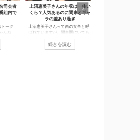
司会者
上沼恵美子さんの年収は一体い
上沼恵美子を怒らせ
組内で
くら？人気あるのに関東とギャ
KとNは誰?梶原の
ラの差あり過ぎ
か？
トーク
上沼恵美子さんって西の女帝と呼
歯に衣着せぬ発言で有名
んね
ばれていますが、関東圏にいても
の女帝”こと上沼恵美子
める上
良くテレビで見かけること多いで
身の番組『快傑 えみ
続きを読む
続きを読む
司会者
すよね？ それだけ人気があって、
る』にて、某タレント
して話
テレビ番組依頼も多いということ
批判しました。 番組で
日の
なんですが、拠点の大阪では更に
っていましたが、共演
（関西
出演頻度が高いはず。 ということ
見ると、実録では実名
美子が
は、これだけお茶の間で見る機会
た模様です。 上沼恵美
者」
が多いということは、相当稼いで
日、カンテレ「快傑 
いる。
るはずですよね！ 今回は、上沼恵
ねる」（後７・００）
ナで現
美子さんの年収について調査して
て出演し、ゲストが話
出演。
きました。 合わせて上沼恵美子さ
にまったく聞いていな
を見て
んに関する他の記事もよかったら
は必ず消えると断言し
し、
参考にして下さい！ スポンサーリ
は実名をあげ、オンエ
捨てま
ンク 上沼恵美子さんの年収は？
レントＫ」と表示。出
OA上
詳しく調査すると、テレビ番組で
前出ちゃった！」と驚い
のギャラは1本10 ...
略) 上沼は「だれやった .