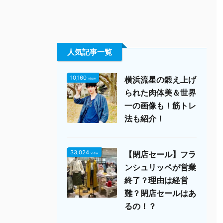
人気記事一覧
10,160
横浜流星の鍛え上げ
view
られた肉体美＆世界
一の画像も！筋トレ
法も紹介！
33,024
【閉店セール】フラ
view
ンシュリッペが営業
終了？理由は経営
難？閉店セールはあ
るの！？