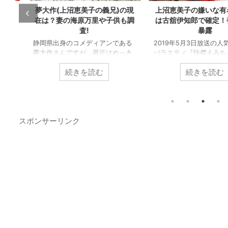
ト
夢大作(上沼恵美子の義兄)の現
上沼恵美子の嫌いな有名
定
在は？妻の海原万里や子供も調
は古舘伊知郎で確定！番
査!
暴露
界
静岡県出身のコメディアンである
2019年5月3日放送の人気
自
夢大作さんですが、最近はめっき
バラエティ『快傑えみちゃ
り公共放送では見られなくなりま
る』にて、番組の司会を務
続きを読む
続きを読む
した。 加えてプロフィールやプラ
沼恵美子さんが、ある有名
入
イベートも謎に包まれており、最
のことを「嫌い」だと発言
を
近どうしてるの？夢大作さん元
題になっています。 5月3
い
気？といった声もたくさん聞かれ
『快傑 えみちゃんねる』
ます。 そこで今回は、夢大作さん
テレビほか）にて、上沼恵
スポンサーリンク
ん
の気になる現在や、プロフィー
過去に共演した「有名司会
し
ル、妻である海原万里さんや子供
を“口撃”し、話題を呼んで
時
についても調査しました。 合わせ
「番組に出演した元TBSア
ト
て上沼恵美子さんに関する他の記
在はフリーの生島ヒロシが
で
事もよかったら参考にして下さ
すると上沼は、『生島さん
タ
い！ スポンサーリンク 夢大作さ
〇〇を思い出した』と述懐
名
んのプロフィール 画像引用元：
『嫌な男でしたよ』と斬り
中
twitter 名前 夢大作（ゆめ だい
した。 msnニュース 番組の
さく) 本名 芦川 ...
では、有名司会者の実 ...