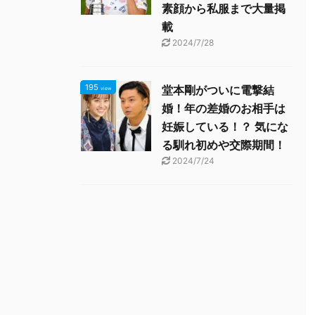
素顔から私服まで大量掲
上沼恵美子さんの年収は一体い
上沼恵美子を怒らせたタレン
載
くら？人気あるのに関東とギャ
KとNは誰?梶原の発言で特
ラの差あり過ぎ
か？
2024/7/28
上沼恵美子さんって西の女帝と呼
歯に衣着せぬ発言で有名な”芸能
ばれていますが、関東圏にいても
の女帝”こと上沼恵美子さんが、
良くテレビで見かけること多いで
身の番組『快傑 えみちゃんね
195
堂本剛がついに電撃結
view
続きを読む
続きを読む
すよね？ それだけ人気があって、
る』にて、某タレントKを痛烈に
婚！年の差婚のお相手は
テレビ番組依頼も多いということ
批判しました。 番組では伏字が
妊娠している！？ 気にな
なんですが、拠点の大阪では更に
っていましたが、共演者の反応
出演頻度が高いはず。 ということ
見ると、実録では実名を話して
る馴れ初めや交際期間！
は、これだけお茶の間で見る機会
た模様です。 上沼恵美子が１５
2024/7/24
が多いということは、相当稼いで
日、カンテレ「快傑 えみちゃ
るはずですよね！ 今回は、上沼恵
ねる」（後７・００）にＭＣと
美子さんの年収について調査して
て出演し、ゲストが話している
きました。 合わせて上沼恵美子さ
にまったく聞いていないタレン
んに関する他の記事もよかったら
は必ず消えると断言した。収録
参考にして下さい！ スポンサーリ
は実名をあげ、オンエアでは「
ンク 上沼恵美子さんの年収は？
レントＫ」と表示。出演者は「
詳しく調査すると、テレビ番組で
前出ちゃった！」と驚いた。 (
のギャラは1本10 ...
略) 上沼は「だれやった ...