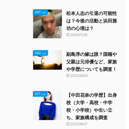
347
松本人志の引退の可能性
view
は？今後の活動と浜田雅
功の心境は？
2024/1/29
592
副島淳の嫁は誰？国籍や
view
父親は元俳優など、家族
や学歴についても調査！
2023/9/24
577
【中田花奈の学歴】出身
view
校（大学・高校・中学
校・小学校）や生い立
ち、家族構成を調査
2023/8/27