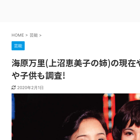
HOME
>
芸能
>
芸能
海原万里(上沼恵美子の姉)の現在
や子供も調査!
2020年2月1日