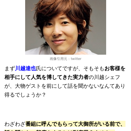
画像引用元：twitter
まず
川越達也
氏についてですが、そもそも
お客様を
相手にして人気を博してきた実力者
の川越シェフ
が、大物ゲストを前にして話を聞かないなんてあり
得るでしょうか？
わざわざ
番組に呼んでもらって大御所がいる前で、