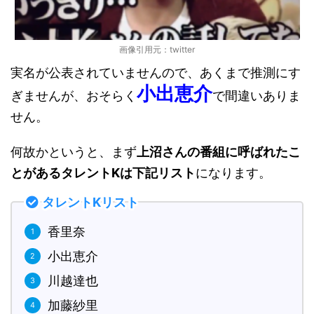
画像引用元：twitter
実名が公表されていませんので、あくまで推測にす
小出恵介
ぎませんが、おそらく
で間違いありま
せん。
何故かというと、まず
上沼さんの番組に呼ばれたこ
とがあるタレントKは下記リスト
になります。
タレントKリスト
香里奈
小出恵介
川越達也
加藤紗里