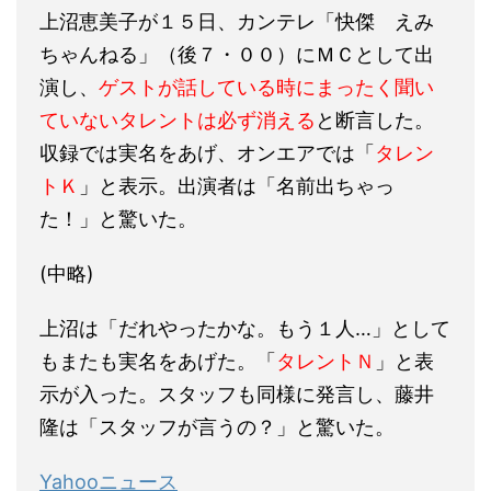
上沼恵美子
が１５日、カンテレ「
快傑 えみ
ちゃんねる
」（後７・００）にＭＣとして出
演し、
ゲストが話している時にまったく聞い
ていないタレントは必ず消える
と断言した。
収録では実名をあげ、オンエアでは「
タレン
トＫ
」と表示。出演者は「名前出ちゃっ
た！」と驚いた。
(中略)
上沼は「だれやったかな。もう１人…」として
もまたも実名をあげた。「
タレントＮ
」と表
示が入った。スタッフも同様に発言し、
藤井
隆
は「スタッフが言うの？」と驚いた。
Yahooニュース