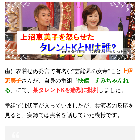
画像引用元：快傑えみちゃんねるHP
歯に衣着せぬ発言で有名な”芸能界の女帝”こと
上沼
恵美子
さんが、自身の番組『
快傑 えみちゃんね
る
』にて、
某タレントKを痛烈に批判
しました。
番組では伏字が入っていましたが、共演者の反応を
見ると、実録では実名を話していた模様です。