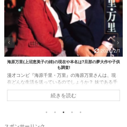
2020/2/1
海原万里(上沼恵美子の姉)の現在や本名は?旦那の夢大作や子供
も調査!
漫才コンビ『海原千里・万里』の海原万里さんは、現
在どんな生活を送っているのでしょうか？ 妹である千
里さん(現在の上沼恵美子さん)と違って、ほとんどメデ
続きを読む
ィアへの露出は少ない万里さんですが、色々調査して
情報をまとめてみました。 合わせて上沼恵美子さんに
関する他の記事もよかったら参考にして下さい！ スポ
ンサーリンク 海原万里さんのプロフィール 『姉・海原
万里』 ちなみに妹の海原千里さんとは、上沼恵美子さ
スポンサーリンク