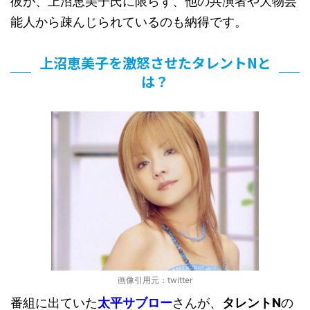
彼が、上沼恵美子氏に限らず、他の共演者や大物芸
能人から疎んじられているのも納得です。
上沼恵美子を激怒させたタレントNと
は？
画像引用元：twitter
番組に出ていた
太平サブロー
さんが、
タレントN
の