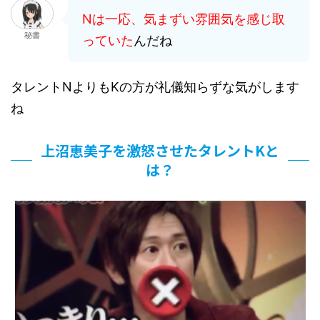
Nは一応、気まずい雰囲気を感じ取
秘書
っていた
んだね
タレントNよりもKの方が礼儀知らずな気がします
ね
上沼恵美子を激怒させたタレントKと
は？