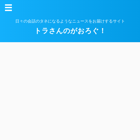
日々の会話のタネになるようなニュースをお届けするサイト
トラさんのがおろぐ！