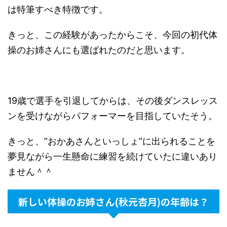
は特筆すべき特徴です。
きっと、この経験があったからこそ、今回の初代体
操のお姉さんにも選ばれたのだと思います。
19歳で選手を引退してからは、その後ダンスレッス
ンを受けながらパフォーマーを目指していたそう。
きっと、”おかあさんといっしょ”に出られることを
夢見ながら一生懸命に練習を続けていたに違いあり
ません＾＾
新しい体操のお姉さん(
秋元杏月)の年齢は？