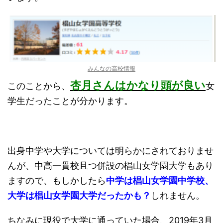
みんなの高校情報
杏月さんはかなり頭が良い
このことから、
女
学生だったことが分かります。
出身中学や大学については明らかにされておりませ
んが、中高一貫校且つ併設の椙山女学園大学もあり
ますので、もしかしたら
中学は椙山女学園中学校、
大学は椙山女学園大学だったかも？
しれません。
ちなみに現役で大学に通っていた場合、2019年3月