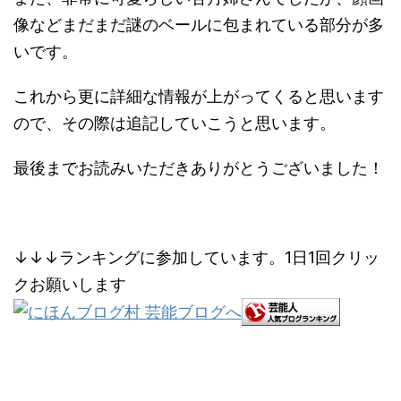
像などまだまだ謎のベールに包まれている部分が多
いです。
これから更に詳細な情報が上がってくると思います
ので、その際は追記していこうと思います。
最後までお読みいただきありがとうございました！
↓↓↓ランキングに参加しています。1日1回クリッ
クお願いします