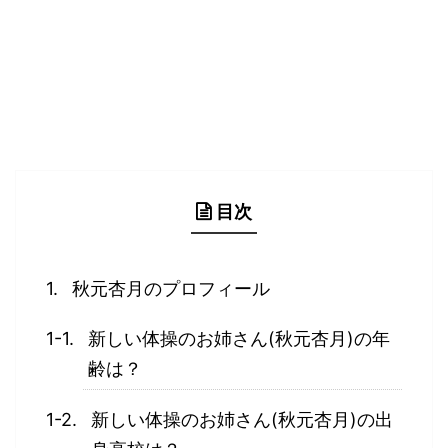
目次
秋元杏月のプロフィール
新しい体操のお姉さん(秋元杏月)の年
齢は？
新しい体操のお姉さん(秋元杏月)の出