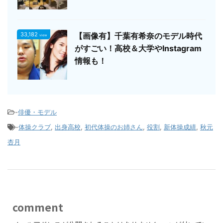
33,182
【画像有】千葉有希奈のモデル時代
view
がすごい！高校＆大学やInstagram
情報も！
-
俳優・モデル
-
体操クラブ
,
出身高校
,
初代体操のお姉さん
,
役割
,
新体操成績
,
秋元
杏月
comment