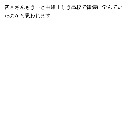
杏月さんもきっと由緒正しき高校で律儀に学んでい
たのかと思われます。