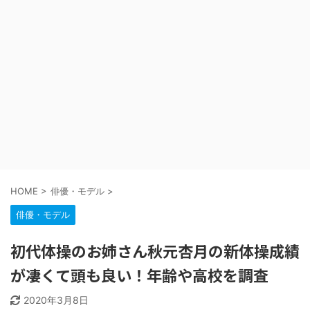
HOME
>
俳優・モデル
>
俳優・モデル
初代体操のお姉さん秋元杏月の新体操成績
が凄くて頭も良い！年齢や高校を調査
2020年3月8日