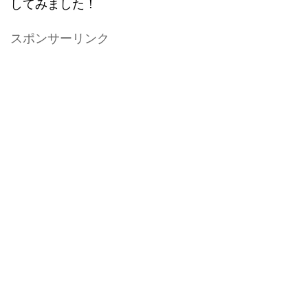
してみました！
スポンサーリンク