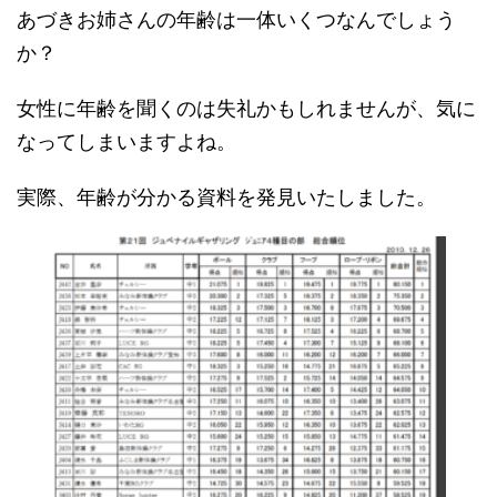
あづきお姉さんの年齢は一体いくつなんでしょう
か？
女性に年齢を聞くのは失礼かもしれませんが、気に
なってしまいますよね。
実際、年齢が分かる資料を発見いたしました。