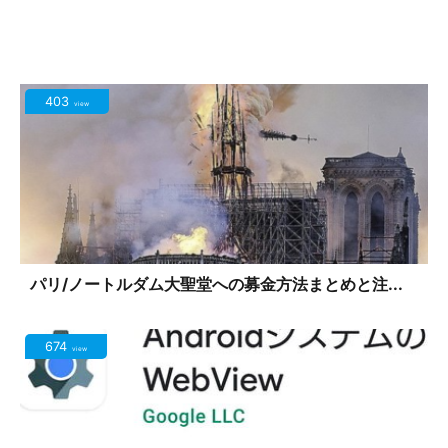
403
view
パリ/ノートルダム大聖堂への募金方法まとめと注...
674
view