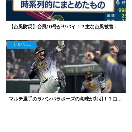
【台風防災】台風10号がヤバイ！？主な台風被害...
11,523
view
マルテ選手のラパンパラポーズの意味が判明！？由...