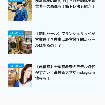
横浜流星の鍛え上げられた肉体美＆
view
世界一の画像も！筋トレ法も紹介！
33,024
【閉店セール】フランシュリッペが
view
営業終了？理由は経営難？閉店セー
ルはあるの！？
33,180
【画像有】千葉有希奈のモデル時代
view
がすごい！高校＆大学やInstagram
情報も！