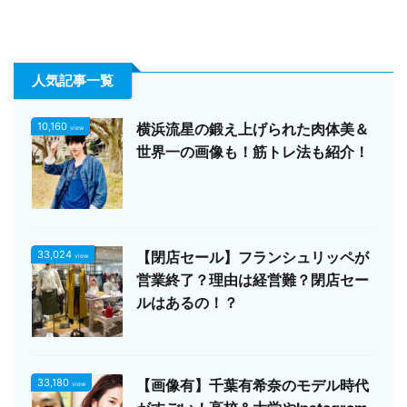
人気記事一覧
10,160
横浜流星の鍛え上げられた肉体美＆
view
世界一の画像も！筋トレ法も紹介！
33,024
【閉店セール】フランシュリッペが
view
営業終了？理由は経営難？閉店セー
ルはあるの！？
33,180
【画像有】千葉有希奈のモデル時代
view