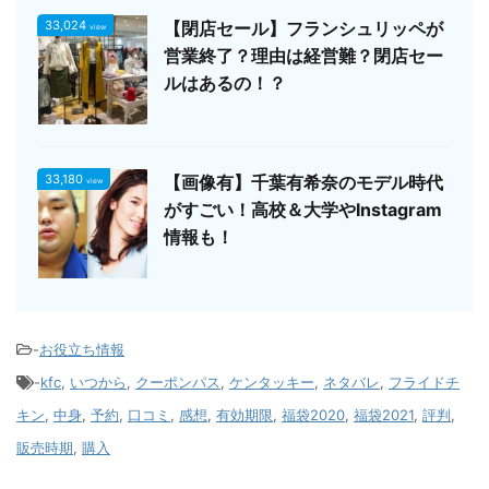
33,024
【閉店セール】フランシュリッペが
view
営業終了？理由は経営難？閉店セー
ルはあるの！？
33,180
【画像有】千葉有希奈のモデル時代
view
がすごい！高校＆大学やInstagram
情報も！
-
お役立ち情報
-
kfc
,
いつから
,
クーポンパス
,
ケンタッキー
,
ネタバレ
,
フライドチ
キン
,
中身
,
予約
,
口コミ
,
感想
,
有効期限
,
福袋2020
,
福袋2021
,
評判
,
販売時期
,
購入