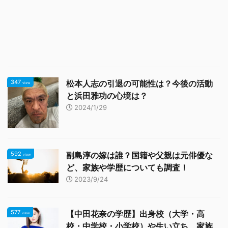
347
松本人志の引退の可能性は？今後の活動
view
と浜田雅功の心境は？
2024/1/29
592
副島淳の嫁は誰？国籍や父親は元俳優な
view
ど、家族や学歴についても調査！
2023/9/24
577
【中田花奈の学歴】出身校（大学・高
view
校・中学校・小学校）や生い立ち、家族