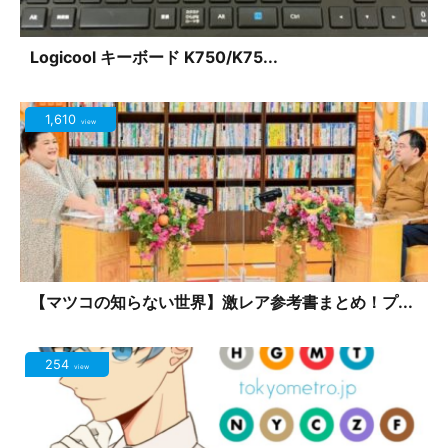
Logicool キーボード K750/K75...
1,610
view
【マツコの知らない世界】激レア参考書まとめ！プ...
254
view