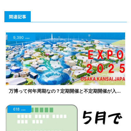
関連記事
9,390
view
万博って何年周期なの？定期開催と不定期開催が入...
618
view