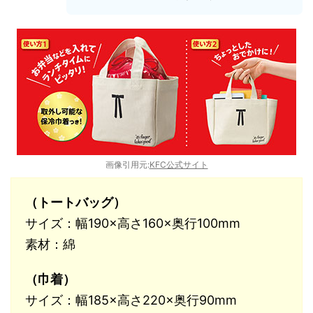
画像引用元:
KFC公式サイト
（トートバッグ）
サイズ：幅190×高さ160×奥行100mm
素材：綿
（巾着）
サイズ：幅185×高さ220×奥行90mm