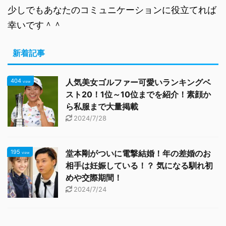
少しでもあなたのコミュニケーションに役立てれば
幸いです＾＾
新着記事
404
人気美女ゴルファー可愛いランキングベ
view
スト20！1位～10位までを紹介！素顔か
ら私服まで大量掲載
2024/7/28
195
堂本剛がついに電撃結婚！年の差婚のお
view
相手は妊娠している！？ 気になる馴れ初
めや交際期間！
2024/7/24