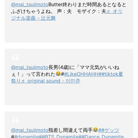
@mai_tsujimoto
Butter終わりまだ時間あるとなると
ふざけちゃうよね。 声：夫 モザイク：夫
♬ オリ
ジナル楽曲 - 辻元舞
@mai_tsujimoto
長男(4歳)に「ママ元気がいいね
ぇ！」って言われた
#
#LikeOHHAHH#
#tiktok夏
祭り
♬ original sound - 이민준
@mai_tsujimoto
指差し間違えて両手
##ゲッツ
#
#dynamite#
#BTS_Dynamite#
#Dance_Dynamite