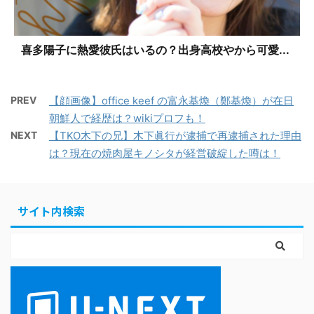
喜多陽子に熱愛彼氏はいるの？出身高校やから可愛...
PREV
【顔画像】office keef の富永基煥（鄭基煥）が在日
朝鮮人で経歴は？wikiプロフも！
NEXT
【TKO木下の兄】木下眞行が逮捕で再逮捕された理由
は？現在の焼肉屋キノシタが経営破綻した噂は！
サイト内検索