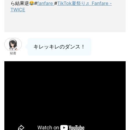
ら結果逆
#
fanfare
#
TikTok夏祭り
♬ Fanfare -
TWICE
キレッキレのダンス！
秘書