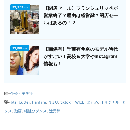
33,023
【閉店セール】フランシュリッペが
view
営業終了？理由は経営難？閉店セー
ルはあるの！？
33,180
【画像有】千葉有希奈のモデル時代
view
がすごい！高校＆大学やInstagram
情報も！
-
俳優・モデル
-
bts
,
butter
,
Fanfare
,
NiziU
,
tiktok
,
TWICE
,
まとめ
,
オリジナル
,
ダ
ンス
,
動画
,
縄跳びダンス
,
辻元舞