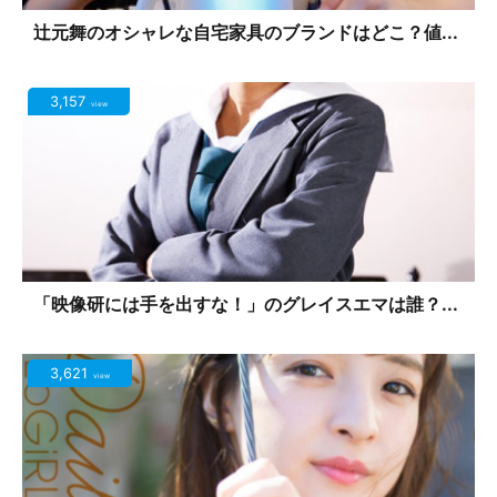
辻元舞のオシャレな自宅家具のブランドはどこ？値...
3,157
view
「映像研には手を出すな！」のグレイスエマは誰？...
3,621
view