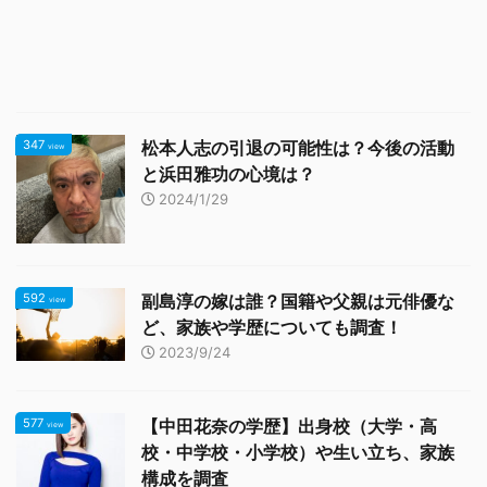
347
松本人志の引退の可能性は？今後の活動
view
と浜田雅功の心境は？
2024/1/29
592
副島淳の嫁は誰？国籍や父親は元俳優な
view
ど、家族や学歴についても調査！
2023/9/24
577
【中田花奈の学歴】出身校（大学・高
view
校・中学校・小学校）や生い立ち、家族
構成を調査