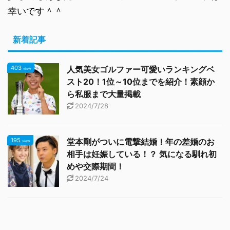
幸いです＾＾
新着記事
403
人気美女ゴルファー可愛いランキングベ
view
スト20！1位～10位までを紹介！素顔か
ら私服まで大量掲載
2024/7/28
195
堂本剛がついに電撃結婚！年の差婚のお
view
相手は妊娠している！？ 気になる馴れ初
めや交際期間！
2024/7/24