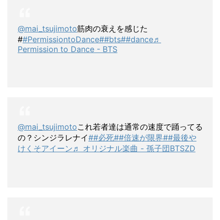
@mai_tsujimoto
筋肉の衰えを感じた
#
#PermissiontoDance#
#bts#
#dance
♬
Permission to Dance - BTS
@mai_tsujimoto
これ若者達は通常の速度で踊ってる
の？シンジラレナイ
##必死
##倍速が限界
##最後や
けくそアイーン
♬ オリジナル楽曲 - 孫子団BTSZD