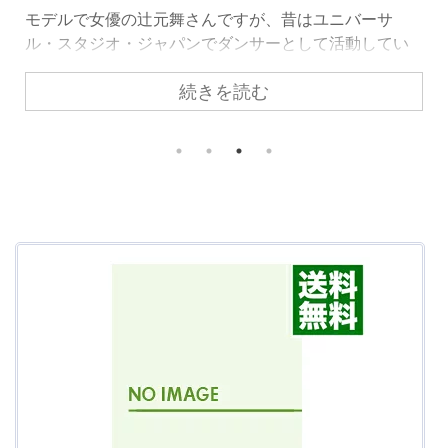
「プレバト」に出演したことで注目を集めている辻元
舞さん！ 美人なのに絵も上手くて多才な辻元舞さんの
旦那さんは、いったいどんな人物でしょうか！？ また
続きを読む
辻元舞さんが韓国人という噂の真相は？ 気になる噂を
プロフィールと一緒にまとめて紹介したいと思いま
す。 スポンサーリンク 辻元舞が韓国人で本名はパクミ
ニョン？ モデルとして活動している辻元舞さんです
が、ネットの噂に韓国とかパクミニョンというキーワ
ードが浮上していました。 そのことから一部で、韓国
人で本名がパクミニョンなのか？という噂や検証があ
るようですが。。 こ ...