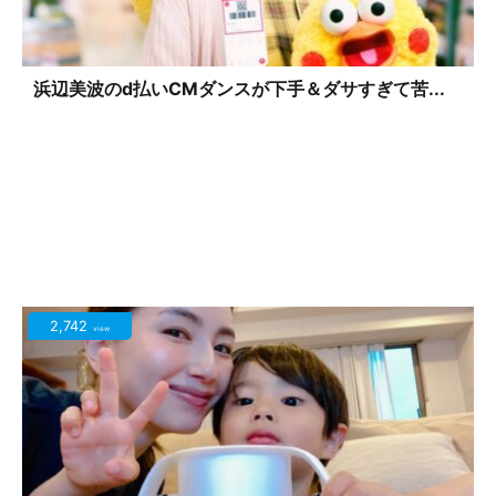
浜辺美波のd払いCMダンスが下手＆ダサすぎて苦...
2,742
view