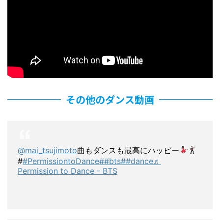
その他のダンス動画
@mai_tsujimoto
曲もダンスも最高にハッピー
#
#PermissiontoDance#
#bts#
#dance
♬
Permission to Dance - BTS