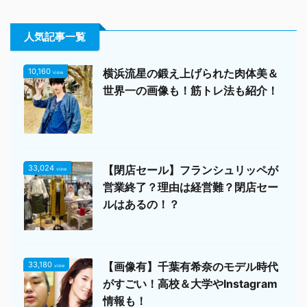
人気記事一覧
10,160
横浜流星の鍛え上げられた肉体美＆
view
世界一の画像も！筋トレ法も紹介！
33,024
【閉店セール】フランシュリッペが
view
営業終了？理由は経営難？閉店セー
ルはあるの！？
33,180
【画像有】千葉有希奈のモデル時代
view
がすごい！高校＆大学やInstagram
情報も！