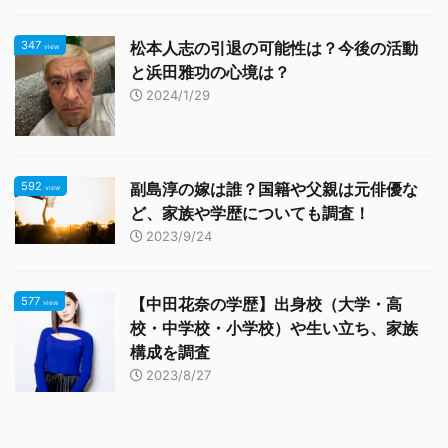
347
松本人志の引退の可能性は？今後の活動
view
と浜田雅功の心境は？
2024/1/29
592
副島淳の嫁は誰？国籍や父親は元俳優な
view
ど、家族や学歴についても調査！
2023/9/24
577
【中田花奈の学歴】出身校（大学・高
view
校・中学校・小学校）や生い立ち、家族
構成を調査
2023/8/27