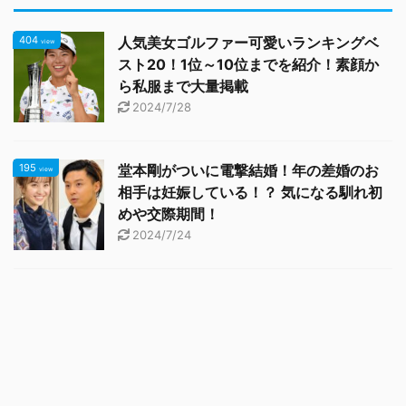
404
人気美女ゴルファー可愛いランキングベ
view
スト20！1位～10位までを紹介！素顔か
ら私服まで大量掲載
2024/7/28
195
堂本剛がついに電撃結婚！年の差婚のお
view
相手は妊娠している！？ 気になる馴れ初
めや交際期間！
2024/7/24