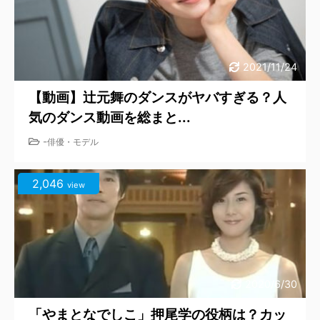
2021/11/24
【動画】辻元舞のダンスがヤバすぎる？人
気のダンス動画を総まと...
-
俳優・モデル
2,046
view
2020/6/30
「やまとなでしこ」押尾学の役柄は？カッ