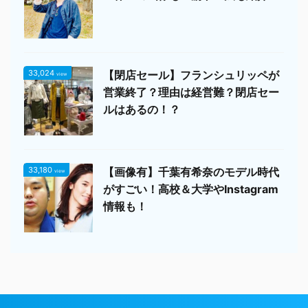
33,024
【閉店セール】フランシュリッペが
view
営業終了？理由は経営難？閉店セー
ルはあるの！？
33,180
【画像有】千葉有希奈のモデル時代
view
がすごい！高校＆大学やInstagram
情報も！