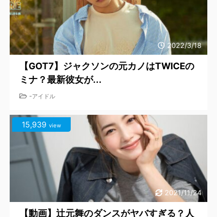
2022/3/18
【GOT7】ジャクソンの元カノはTWICEの
ミナ？最新彼女が...
-
アイドル
15,939
view
2021/11/24
【動画】辻元舞のダンスがヤバすぎる？人