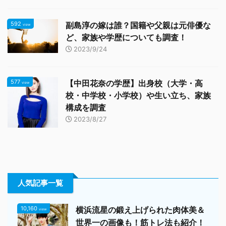
592
副島淳の嫁は誰？国籍や父親は元俳優な
view
ど、家族や学歴についても調査！
2023/9/24
577
【中田花奈の学歴】出身校（大学・高
view
校・中学校・小学校）や生い立ち、家族
構成を調査
2023/8/27
人気記事一覧
10,160
横浜流星の鍛え上げられた肉体美＆
view
世界一の画像も！筋トレ法も紹介！