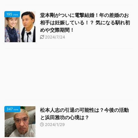
195
堂本剛がついに電撃結婚！年の差婚のお
view
相手は妊娠している！？ 気になる馴れ初
めや交際期間！
2024/7/24
347
松本人志の引退の可能性は？今後の活動
view
と浜田雅功の心境は？
2024/1/29