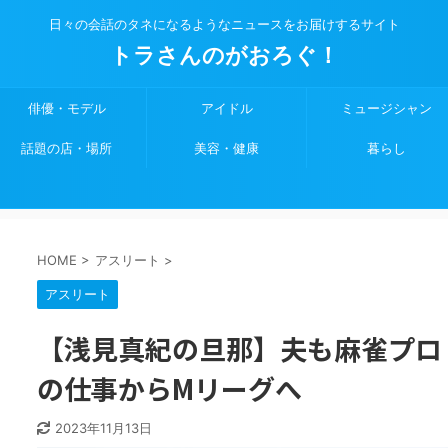
日々の会話のタネになるようなニュースをお届けするサイト
トラさんのがおろぐ！
俳優・モデル
アイドル
ミュージシャン
話題の店・場所
美容・健康
暮らし
HOME
>
アスリート
>
アスリート
【浅見真紀の旦那】夫も麻雀プロ
の仕事からMリーグへ
2023年11月13日