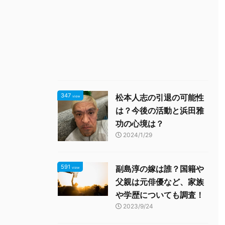
347
松本人志の引退の可能性
view
は？今後の活動と浜田雅
功の心境は？
2024/1/29
591
副島淳の嫁は誰？国籍や
view
父親は元俳優など、家族
や学歴についても調査！
2023/9/24