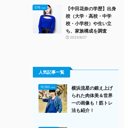
576
【中田花奈の学歴】出身
view
校（大学・高校・中学
校・小学校）や生い立
ち、家族構成を調査
2023/8/27
人気記事一覧
10,160
横浜流星の鍛え上げ
view
られた肉体美＆世界
一の画像も！筋トレ
法も紹介！