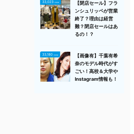
33,023
【閉店セール】フラ
view
ンシュリッペが営業
終了？理由は経営
難？閉店セールはあ
るの！？
33,180
【画像有】千葉有希
view
奈のモデル時代がす
ごい！高校＆大学や
Instagram情報も！