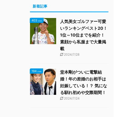
新着記事
403
人気美女ゴルファー可愛
view
いランキングベスト20！
1位～10位までを紹介！
素顔から私服まで大量掲
載
2024/7/28
194
堂本剛がついに電撃結
view
婚！年の差婚のお相手は
妊娠している！？ 気にな
る馴れ初めや交際期間！
2024/7/24