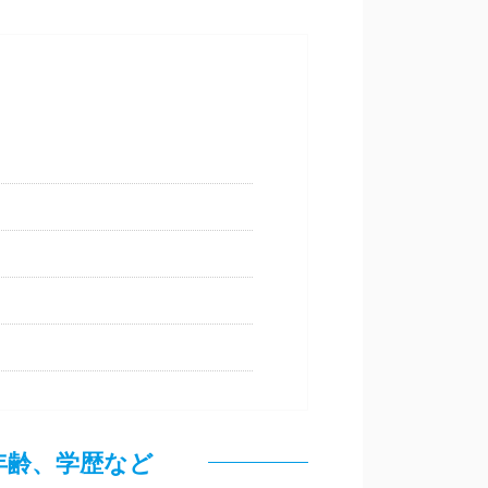
/年齢、学歴な
ど