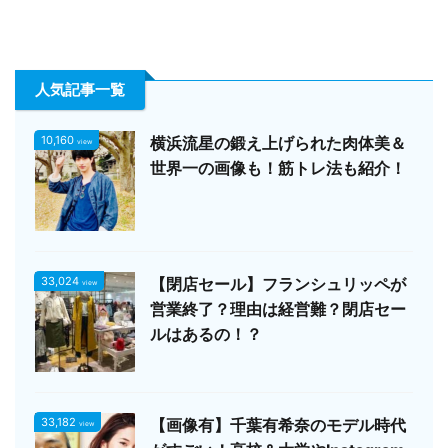
人気記事一覧
10,160
横浜流星の鍛え上げられた肉体美＆
view
世界一の画像も！筋トレ法も紹介！
33,024
【閉店セール】フランシュリッペが
view
営業終了？理由は経営難？閉店セー
ルはあるの！？
33,182
【画像有】千葉有希奈のモデル時代
view