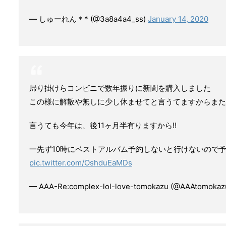
— しゅーれん＊* (@3a8a4a4_ss)
January 14, 2020
帰り掛けらコンビニで数年振りに新聞を購入しました
この様に解散や無しに少し休ませてと言うてますからまた必
言うても今年は、後11ヶ月半有りますから‼︎
一先ず10時にベストアルバム予約しないと行けないので予約
pic.twitter.com/OshduEaMDs
— AAA-Re:complex-lol-love-tomokazu (@AAAtomokaz