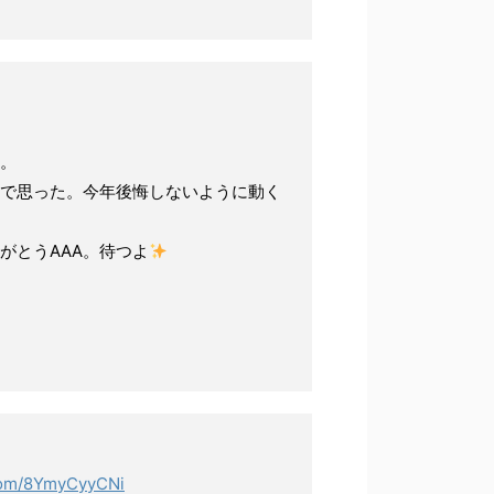
。
で思った。今年後悔しないように動く
がとうAAA。待つよ
.com/8YmyCyyCNi