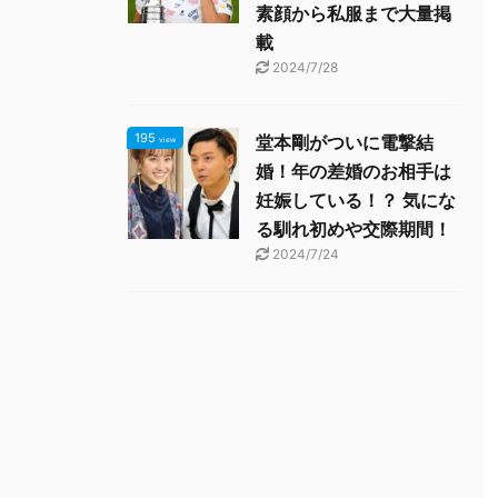
素顔から私服まで大量掲
載
2024/7/28
195
堂本剛がついに電撃結
view
婚！年の差婚のお相手は
妊娠している！？ 気にな
る馴れ初めや交際期間！
2024/7/24