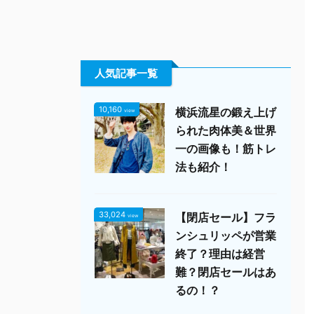
人気記事一覧
10,160
横浜流星の鍛え上げ
view
られた肉体美＆世界
一の画像も！筋トレ
法も紹介！
33,024
【閉店セール】フラ
view
ンシュリッペが営業
終了？理由は経営
難？閉店セールはあ
るの！？