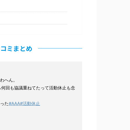
口コミまとめ
わへん。
ら何回も協議重ねてたって活動休止も念
った
#AAA
#活動休止