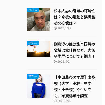
347
松本人志の引退の可能性
view
は？今後の活動と浜田雅
功の心境は？
2024/1/29
592
副島淳の嫁は誰？国籍や
view
父親は元俳優など、家族
や学歴についても調査！
2023/9/24
577
【中田花奈の学歴】出身
view
校（大学・高校・中学
校・小学校）や生い立
ち、家族構成を調査
2023/8/27