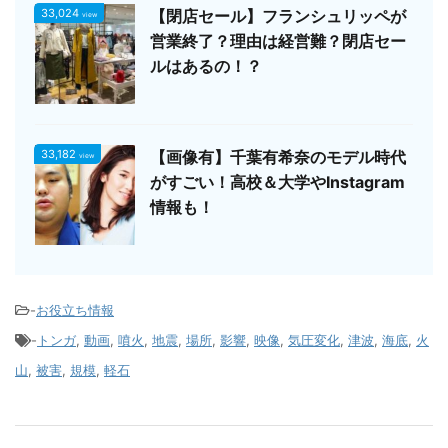
33,024
【閉店セール】フランシュリッペが
view
営業終了？理由は経営難？閉店セー
ルはあるの！？
33,182
【画像有】千葉有希奈のモデル時代
view
がすごい！高校＆大学やInstagram
情報も！
-
お役立ち情報
-
トンガ
,
動画
,
噴火
,
地震
,
場所
,
影響
,
映像
,
気圧変化
,
津波
,
海底
,
火
山
,
被害
,
規模
,
軽石