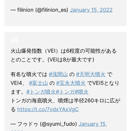
— filinion (@filinion_es)
January 15, 2022
火山爆発指数（VEI）は6程度の可能性がある
とのことです。(VEIは8が最大です)
有名な噴火では
#浅間山
の
#天明大噴火
で
VEI4、
#富士山
の
#宝永大噴火
でVEI5となり
ます。
#トンガ噴火
#トンガ
#噴火
トンガの海底噴火、噴煙は半径260キロに広が
る
https://t.co/7vdxYAxVgC
— フゥドゥ (@syumi_fudo)
January 15,