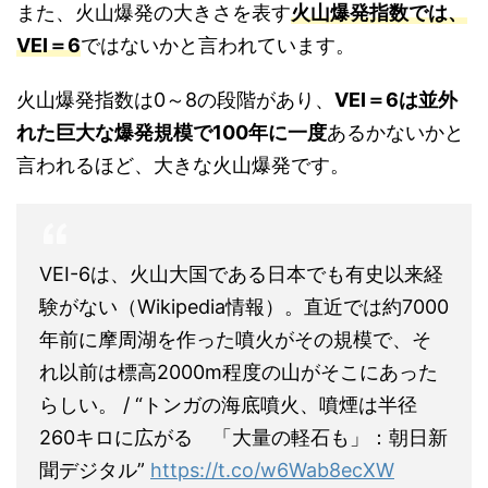
また、火山爆発の大きさを表す
火山爆発指数では、
VEI＝6
ではないかと言われています。
火山爆発指数は0～8の段階があり、
VEI＝6は並外
れた巨大な爆発規模で100年に一度
あるかないかと
言われるほど、大きな火山爆発です。
VEI-6は、火山大国である日本でも有史以来経
験がない（Wikipedia情報）。直近では約7000
年前に摩周湖を作った噴火がその規模で、そ
れ以前は標高2000m程度の山がそこにあった
らしい。 / “トンガの海底噴火、噴煙は半径
260キロに広がる 「大量の軽石も」：朝日新
聞デジタル”
https://t.co/w6Wab8ecXW