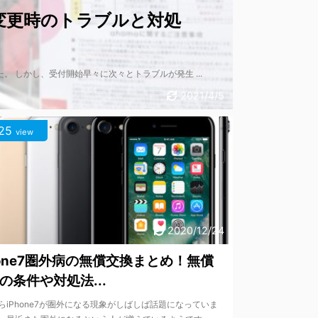
ン変更時のトラブルと対処
。 しかし、受付開始早々に次々とトラブルが発生 ...
2021/4/5
25
view
2020/12/24
hone7圏外病の無償交換まとめ！無償
の条件や対処法...
らiPhone7が圏外になる現象がしばしば話題になっていま