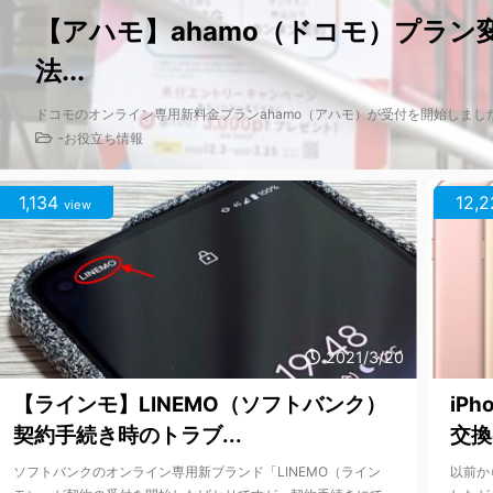
【アハモ】ahamo（ドコモ）プラ
法...
ドコモのオンライン専用新料金プランahamo（アハモ）が受付を開始しました
-
お役立ち情報
1,134
12,2
view
2021/3/20
【ラインモ】LINEMO（ソフトバンク）
iP
契約手続き時のトラブ...
交換
ソフトバンクのオンライン専用新ブランド「LINEMO（ライン
以前か