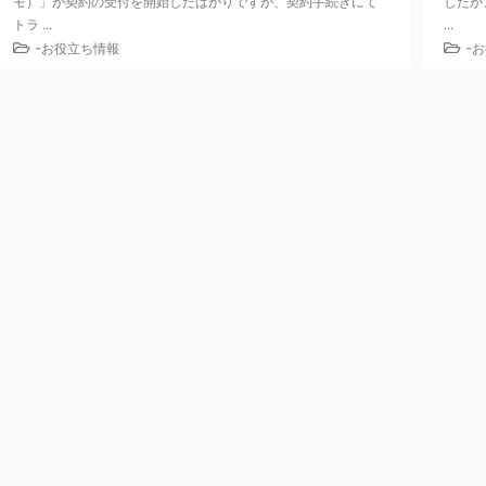
モ）」が契約の受付を開始したばかりですが、契約手続きにて
したが
トラ ...
...
-
-
お役立ち情報
お