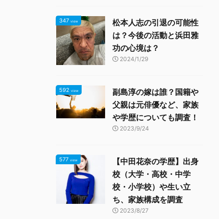
347
松本人志の引退の可能性
view
は？今後の活動と浜田雅
功の心境は？
2024/1/29
592
副島淳の嫁は誰？国籍や
view
父親は元俳優など、家族
や学歴についても調査！
2023/9/24
577
【中田花奈の学歴】出身
view
校（大学・高校・中学
校・小学校）や生い立
ち、家族構成を調査
2023/8/27