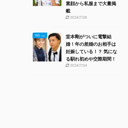
素顔から私服まで大量掲
載
2024/7/28
195
堂本剛がついに電撃結
view
婚！年の差婚のお相手は
妊娠している！？ 気にな
る馴れ初めや交際期間！
2024/7/24