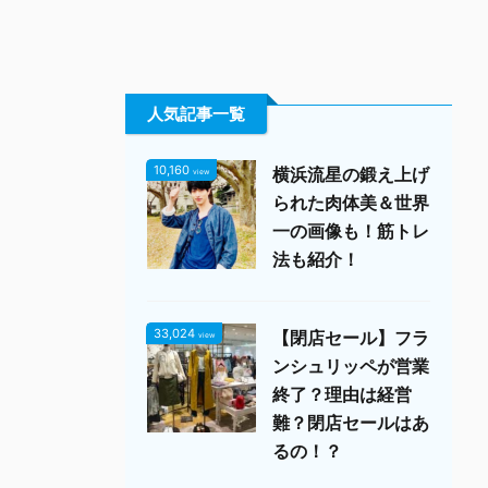
人気記事一覧
10,160
横浜流星の鍛え上げ
view
られた肉体美＆世界
一の画像も！筋トレ
法も紹介！
33,024
【閉店セール】フラ
view
ンシュリッペが営業
終了？理由は経営
難？閉店セールはあ
るの！？