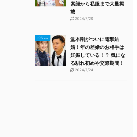
素顔から私服まで大量掲
載
2024/7/28
195
堂本剛がついに電撃結
view
婚！年の差婚のお相手は
妊娠している！？ 気にな
る馴れ初めや交際期間！
2024/7/24