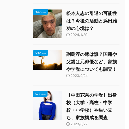
347
松本人志の引退の可能性
view
は？今後の活動と浜田雅
功の心境は？
2024/1/29
592
副島淳の嫁は誰？国籍や
view
父親は元俳優など、家族
や学歴についても調査！
2023/9/24
577
【中田花奈の学歴】出身
view
校（大学・高校・中学
校・小学校）や生い立
ち、家族構成を調査
2023/8/27