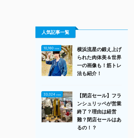
人気記事一覧
10,160
横浜流星の鍛え上げ
view
られた肉体美＆世界
一の画像も！筋トレ
法も紹介！
33,024
【閉店セール】フラ
view
ンシュリッペが営業
終了？理由は経営
難？閉店セールはあ
るの！？