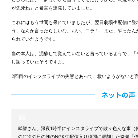
が先死ね」と暴言を連発していました。
これにはもう世間も呆れていましたが、翌日劇場生配信に登
う、なんか言ったらしいな。おい、コラ！ また、やったん
られていたようです。
当の本人は、泥酔して覚えていないと言っているようで、「
し謝っていたそうですよ。
2回目のインフタライブの失態とあって、救いようがないと
ネットの声
武智さん、深夜1時半にインスタライブで散々色んな事（
のに次の日の朝のNGK生配信入り時間に遅刻した挙句「