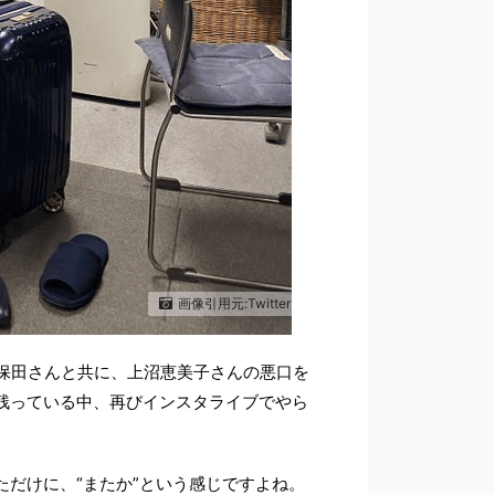
画像引用元:Twitter
久保田さんと共に、上沼恵美子さんの悪口を
残っている中、再びインスタライブでやら
だけに、“またか”という感じですよね。