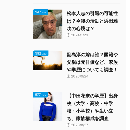
347
松本人志の引退の可能性
view
は？今後の活動と浜田雅
功の心境は？
2024/1/29
592
副島淳の嫁は誰？国籍や
view
父親は元俳優など、家族
や学歴についても調査！
2023/9/24
577
【中田花奈の学歴】出身
view
校（大学・高校・中学
校・小学校）や生い立
ち、家族構成を調査
2023/8/27