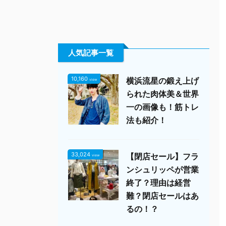
人気記事一覧
10,160
横浜流星の鍛え上げ
view
られた肉体美＆世界
一の画像も！筋トレ
法も紹介！
33,024
【閉店セール】フラ
view
ンシュリッペが営業
終了？理由は経営
難？閉店セールはあ
るの！？