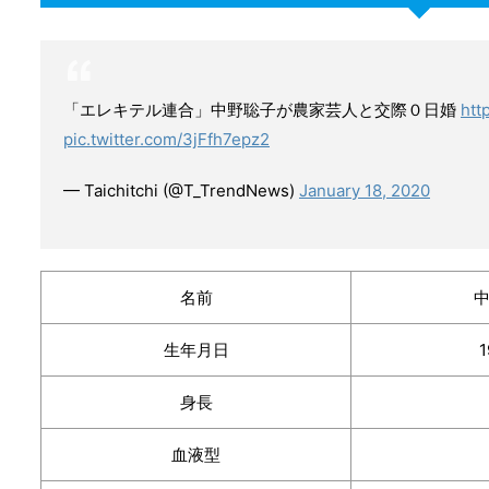
「エレキテル連合」中野聡子が農家芸人と交際０日婚
htt
pic.twitter.com/3jFfh7epz2
— Taichitchi (@T_TrendNews)
January 18, 2020
名前
生年月日
身長
血液型