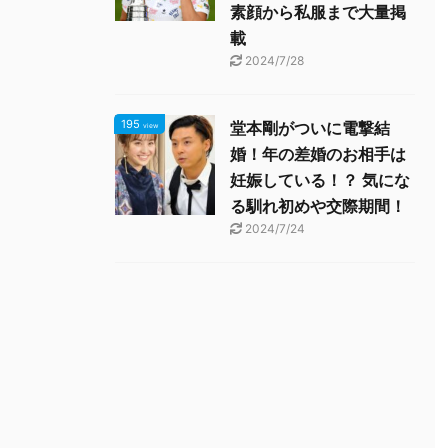
素顔から私服まで大量掲
載
2024/7/28
195
堂本剛がついに電撃結
view
婚！年の差婚のお相手は
妊娠している！？ 気にな
る馴れ初めや交際期間！
2024/7/24