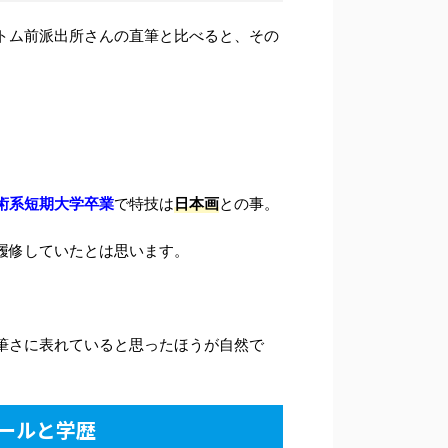
トム前派出所さんの直筆と比べると、その
術系短期大学卒業
で特技は
日本画
との事。
履修していたとは思います。
筆さに表れていると思ったほうが自然で
ールと学歴