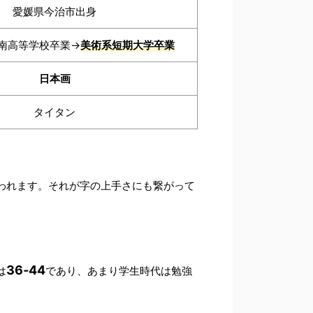
愛媛県今治市出身
南高等学校卒業→
美術系短期大学卒業
日本画
タイタン
われます。それが字の上手さにも繋がって
36‐44
は
であり、あまり学生時代は勉強