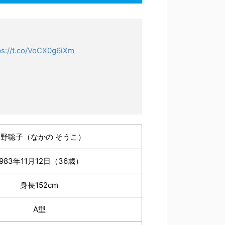
ps://t.co/VoCX0g6iXm
中野聡子（なかの そうこ）
1983年11月12日（36歳）
身長152cm
A型