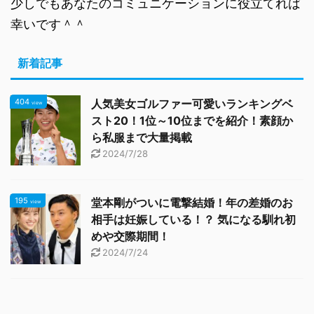
少しでもあなたのコミュニケーションに役立てれば
幸いです＾＾
新着記事
404
人気美女ゴルファー可愛いランキングベ
view
スト20！1位～10位までを紹介！素顔か
ら私服まで大量掲載
2024/7/28
195
堂本剛がついに電撃結婚！年の差婚のお
view
相手は妊娠している！？ 気になる馴れ初
めや交際期間！
2024/7/24