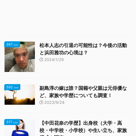
347
松本人志の引退の可能性は？今後の活動
view
と浜田雅功の心境は？
2024/1/29
592
副島淳の嫁は誰？国籍や父親は元俳優な
view
ど、家族や学歴についても調査！
2023/9/24
577
【中田花奈の学歴】出身校（大学・高
view
校・中学校・小学校）や生い立ち、家族