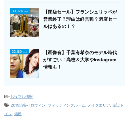
33,024
【閉店セール】フランシュリッペが
view
営業終了？理由は経営難？閉店セー
ルはあるの！？
33,180
【画像有】千葉有希奈のモデル時代
view
がすごい！高校＆大学やInstagram
情報も！
-
お役立ち情報
-
2019渋谷ハロウィン
,
フィッティングルーム
,
メイクエリア
,
仮設ト
イレ
,
場所