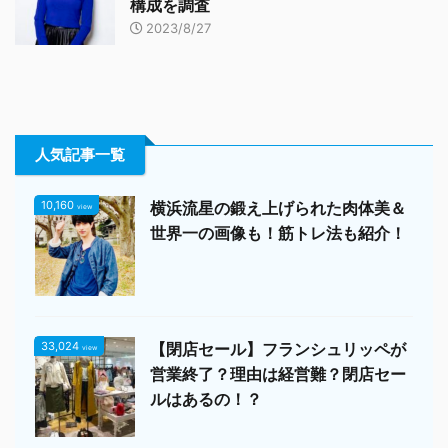
構成を調査
2023/8/27
人気記事一覧
10,160
横浜流星の鍛え上げられた肉体美＆
view
世界一の画像も！筋トレ法も紹介！
33,024
【閉店セール】フランシュリッペが
view
営業終了？理由は経営難？閉店セー
ルはあるの！？