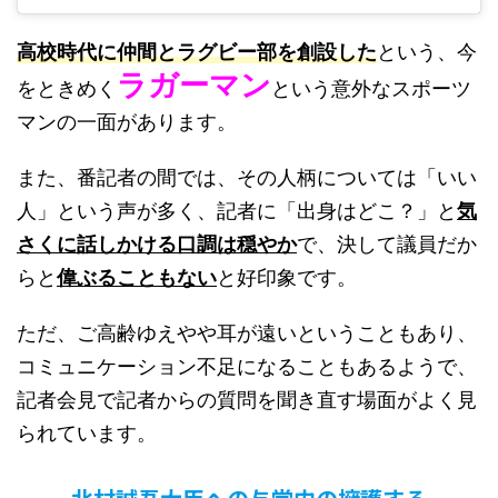
高校時代に仲間とラグビー部を創設した
という、今
ラガーマン
をときめく
という意外なスポーツ
マンの一面があります。
また、番記者の間では、その人柄については「いい
人」という声が多く、記者に「出身はどこ？」と
気
さくに話しかける口調は穏やか
で、決して議員だか
らと
偉ぶることもない
と好印象です。
ただ、ご高齢ゆえやや耳が遠いということもあり、
コミュニケーション不足になることもあるようで、
記者会見で記者からの質問を聞き直す場面がよく見
られています。