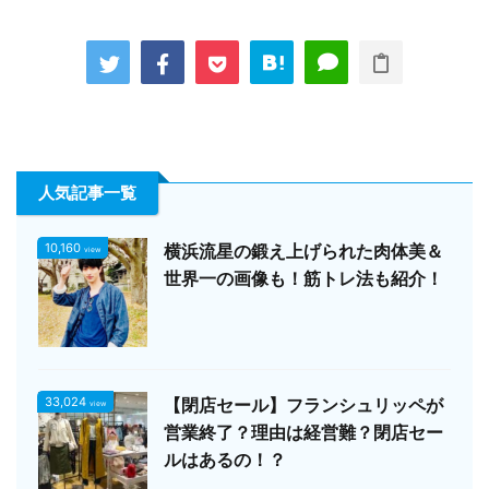
人気記事一覧
10,160
横浜流星の鍛え上げられた肉体美＆
view
世界一の画像も！筋トレ法も紹介！
33,024
【閉店セール】フランシュリッペが
view
営業終了？理由は経営難？閉店セー
ルはあるの！？