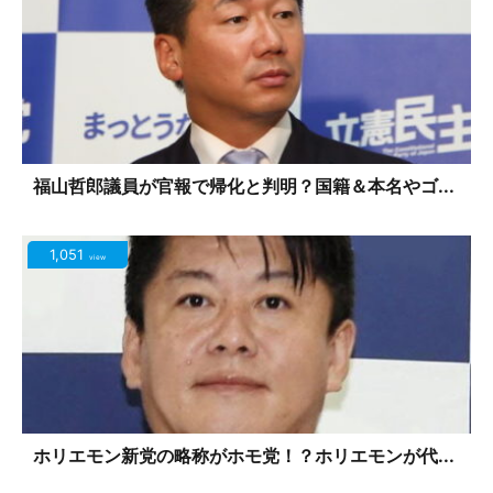
福山哲郎議員が官報で帰化と判明？国籍＆本名やゴ...
1,051
view
ホリエモン新党の略称がホモ党！？ホリエモンが代...