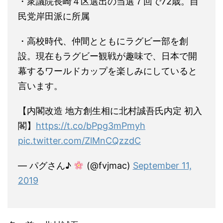
・衆議院長崎４区選出の当選７回で72歳。自
民党岸田派に所属
・高校時代、仲間とともにラグビー部を創
設。現在もラグビー観戦が趣味で、日本で開
幕するワールドカップを楽しみにしていると
言います。
【内閣改造 地方創生相に北村誠吾氏内定 初入
閣】
https://t.co/bPpg3mPmyh
pic.twitter.com/ZlMnCQzzdC
— パグさん♪
(@fvjmac)
September 11,
2019