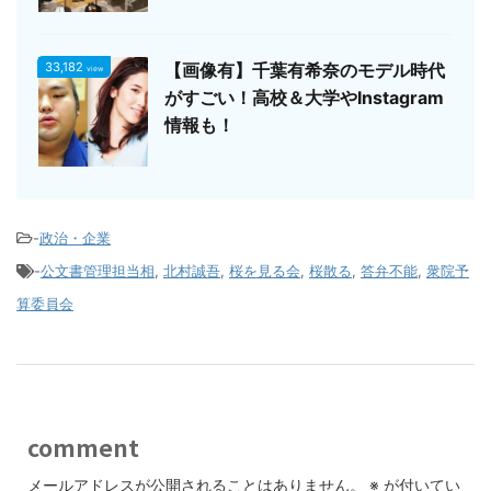
33,182
【画像有】千葉有希奈のモデル時代
view
がすごい！高校＆大学やInstagram
情報も！
-
政治・企業
-
公文書管理担当相
,
北村誠吾
,
桜を見る会
,
桜散る
,
答弁不能
,
衆院予
算委員会
comment
メールアドレスが公開されることはありません。
※
が付いてい