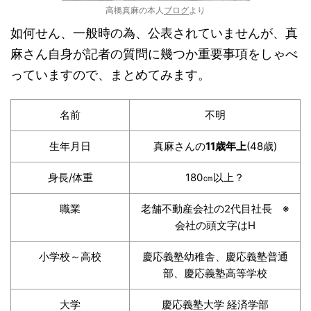
高橋真麻の本人
ブログ
より
如何せん、一般時の為、公表されていませんが、真
麻さん自身が記者の質問に幾つか重要事項をしゃべ
っていますので、まとめてみます。
名前
不明
生年月日
真麻さんの
11歳年上
(48歳)
身長/体重
180㎝以上？
職業
老舗不動産会社の2代目社長 ※
会社の頭文字はH
小学校～高校
慶応義塾幼稚舎、慶応義塾普通
部、慶応義塾高等学校
大学
慶応義塾大学 経済学部