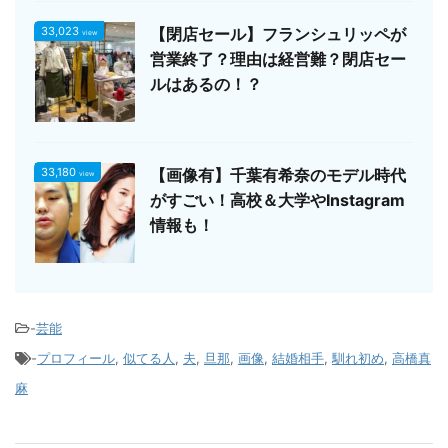
33,023
【閉店セール】フランシュリッペが
view
営業終了？理由は経営難？閉店セー
ルはあるの！？
33,180
【画像有】千葉有希奈のモデル時代
view
がすごい！高校＆大学やInstagram
情報も！
-
芸能
-
プロフィール
,
似てる人
,
夫
,
旦那
,
画像
,
結婚相手
,
馴れ初め
,
高橋真
麻