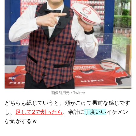
画像引用元：Twitter
どちらも総じていうと、頬がこけて男前な感じです
し、
足して2で割ったら
、余計に
丁度いい
イケメン
な気がするｗ