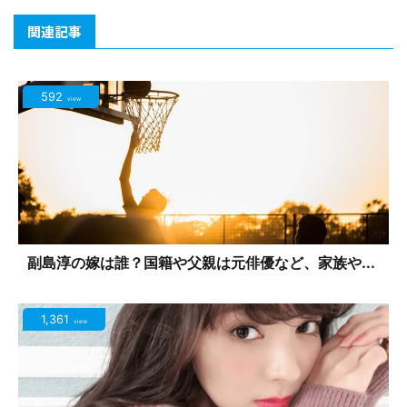
関連記事
592
view
副島淳の嫁は誰？国籍や父親は元俳優など、家族や...
1,361
view