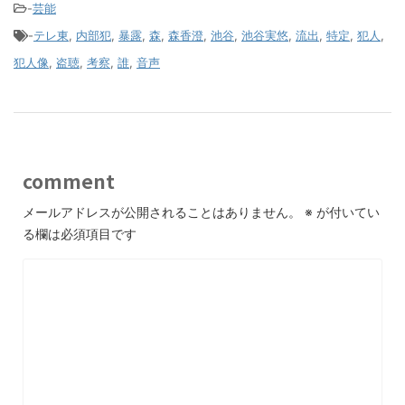
-
芸能
-
テレ東
,
内部犯
,
暴露
,
森
,
森香澄
,
池谷
,
池谷実悠
,
流出
,
特定
,
犯人
,
犯人像
,
盗聴
,
考察
,
誰
,
音声
comment
メールアドレスが公開されることはありません。
※
が付いてい
る欄は必須項目です