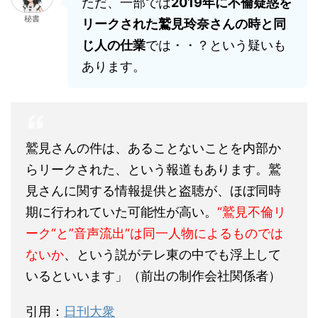
ただ、一部では
2019年に不倫疑惑を
秘書
リークされた鷲見玲奈さんの時と同
じ人の仕業
では・・？という疑いも
あります。
鷲見さんの件は、あることないことを内部か
らリークされた、という報道もあります。鷲
見さんに関する情報提供と盗聴が、ほぼ同時
期に行われていた可能性が高い。
“鷲見不倫リ
ーク“と”音声流出“は同一人物によるものでは
ないか
、という説がテレ東の中でも浮上して
いるといいます」（前出の制作会社関係者）
引用：
日刊大衆