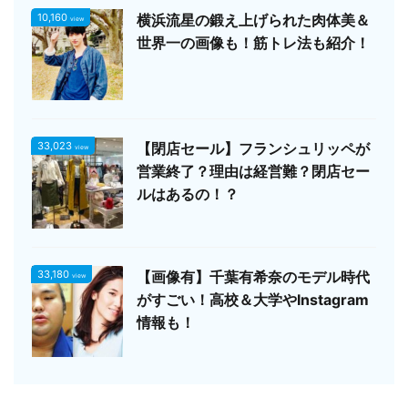
10,160
横浜流星の鍛え上げられた肉体美＆
view
世界一の画像も！筋トレ法も紹介！
33,023
【閉店セール】フランシュリッペが
view
営業終了？理由は経営難？閉店セー
ルはあるの！？
33,180
【画像有】千葉有希奈のモデル時代
view
がすごい！高校＆大学やInstagram
情報も！