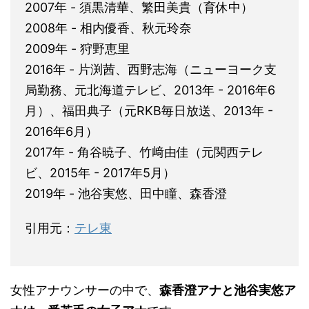
2007年 - 須黒清華、繁田美貴（育休中）
2008年 - 相内優香、秋元玲奈
2009年 - 狩野恵里
2016年 - 片渕茜、西野志海（ニューヨーク支
局勤務、元北海道テレビ、2013年 - 2016年6
月）、福田典子（元RKB毎日放送、2013年 -
2016年6月）
2017年 - 角谷暁子、竹﨑由佳（元関西テレ
ビ、2015年 - 2017年5月）
2019年 - 池谷実悠、田中瞳、森香澄
引用元：
テレ東
女性アナウンサーの中で、
森香澄アナと池谷実悠ア