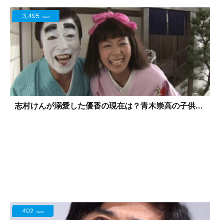
3,495
view
志村けんが溺愛した優香の現在は？青木崇高の子供...
402
view