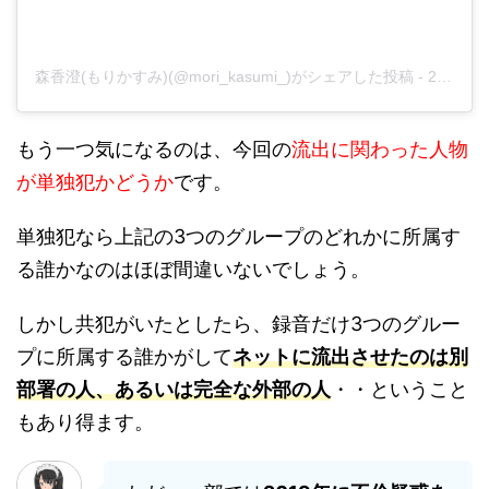
森香澄(もりかすみ)(@mori_kasumi_)がシェアした投稿
-
2020年 4月月7日午後8時57分PDT
もう一つ気になるのは、今回の
流出に関わった人物
が単独犯かどうか
です。
単独犯なら上記の3つのグループのどれかに所属す
る誰かなのはほぼ間違いないでしょう。
しかし共犯がいたとしたら、録音だけ3つのグルー
プに所属する誰かがして
ネットに流出させたのは別
部署の人、あるいは完全な外部の人
・・ということ
もあり得ます。