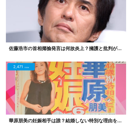
佐藤浩市の首相揶揄発言は何故炎上？擁護と批判が...
2,471
view
華原朋美の妊娠相手は誰？結婚しない特別な理由を...