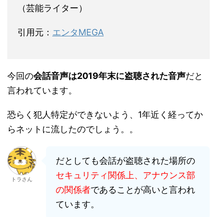
（芸能ライター）
引用元：
エンタMEGA
今回の
会話音声は2019年末に盗聴された音声
だと
言われています。
恐らく犯人特定ができないよう、1年近く経ってか
らネットに流したのでしょう。。
だとしても会話が盗聴された場所の
セキュリティ関係上、アナウンス部
トラさん
の関係者
であることが高いと言われ
ています。