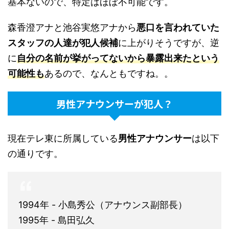
基本ないので、特定はほぼ不可能です。
森香澄アナと池谷実悠アナから
悪口を言われていた
スタッフの人達が犯人候補
に上がりそうですが、逆
に
自分の名前が挙がってないから暴露出来たという
可能性も
あるので、なんともですね。。
男性アナウンサーが犯人？
現在テレ東に所属している
男性アナウンサー
は以下
の通りです。
1994年 - 小島秀公（アナウンス副部長）
1995年 - 島田弘久