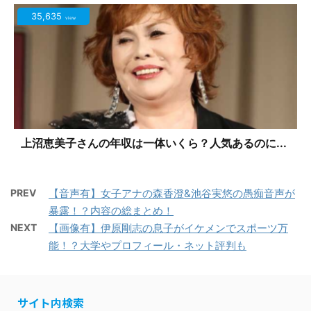
35,635
view
上沼恵美子さんの年収は一体いくら？人気あるのに...
PREV
【音声有】女子アナの森香澄&池谷実悠の愚痴音声が
暴露！？内容の総まとめ！
NEXT
【画像有】伊原剛志の息子がイケメンでスポーツ万
能！？大学やプロフィール・ネット評判も
サイト内検索