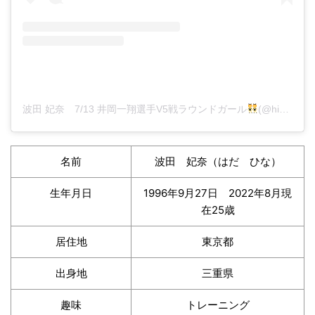
波田 妃奈 7/13 井岡一翔選手V5戦ラウンドガール
(@hina__fitness)がシェアした投稿
名前
波田 妃奈（はだ ひな）
生年月日
1996年9月27日 2022年8月現
在25歳
居住地
東京都
出身地
三重県
趣味
トレーニング