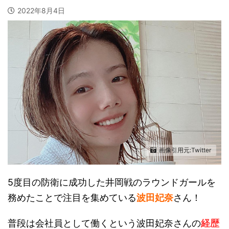
2022年8月4日
画像引用元:Twitter
5度目の防衛に成功した井岡戦のラウンドガールを
務めたことで注目を集めている
波田妃奈
さん！
普段は会社員として働くという波田妃奈さんの
経歴