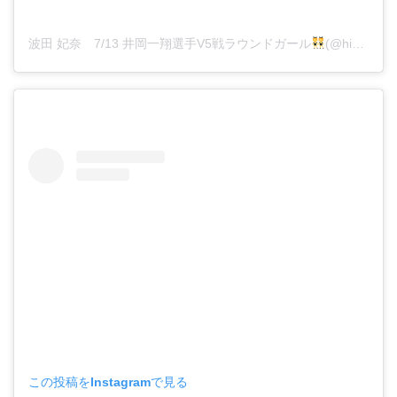
波田 妃奈 7/13 井岡一翔選手V5戦ラウンドガール
(@hina__fitness)がシェアした投稿
この投稿をInstagramで見る