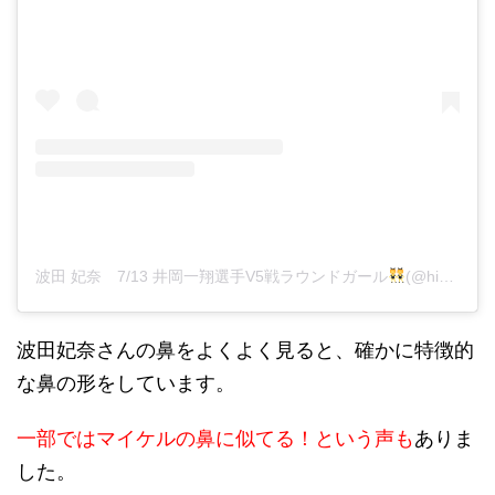
波田 妃奈 7/13 井岡一翔選手V5戦ラウンドガール
(@hina__fitness)がシェアした投稿
波田妃奈さんの鼻をよくよく見ると、確かに特徴的
な鼻の形をしています。
一部ではマイケルの鼻に似てる！という声も
ありま
した。