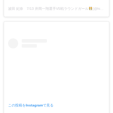
波田 妃奈 7/13 井岡一翔選手V5戦ラウンドガール
(@hina__fitness)がシェアした投稿
この投稿をInstagramで見る