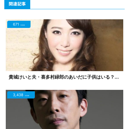
関連記事
671
view
貴城けいと夫・喜多村緑郎のあいだに子供はいる？...
3,438
view