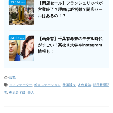
33,024
【閉店セール】フランシュリッペが
view
営業終了？理由は経営難？閉店セー
ルはあるの！？
33,182
【画像有】千葉有希奈のモデル時代
view
がすごい！高校＆大学やInstagram
情報も！
-
芸能
-
コメンテーター
,
報道ステーション
,
後藤謙次
,
才色兼備
,
朝日新聞記
者
,
梶原みずほ
,
美人