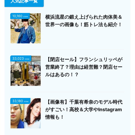
人気記事一覧
10,160
横浜流星の鍛え上げられた肉体美＆
view
世界一の画像も！筋トレ法も紹介！
33,023
【閉店セール】フランシュリッペが
view
営業終了？理由は経営難？閉店セー
ルはあるの！？
33,180
【画像有】千葉有希奈のモデル時代
view
がすごい！高校＆大学やInstagram
情報も！