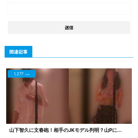
関連記事
1,277
view
山下智久に文春砲！相手のJKモデル判明？山Pに...