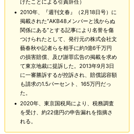
けたことによる引責辞任）
2010年、『週刊文春』（2月18日号）に
掲載された“AKB48メンバーと浅からぬ
関係にある”とする記事により名誉を傷
つけられたとして、発行元の株式会社文
藝春秋や記者らを相手に約1億6千万円
の損害賠償、及び謝罪広告の掲載を求め
て東京地裁に提訴した。2013年9月3日
に一審勝訴するが控訴され、賠償認容額
も請求の1.5パーセント、165万円だっ
た。
2020年、東京国税局により、税務調査
を受け、約22億円の申告漏れを指摘さ
れる。