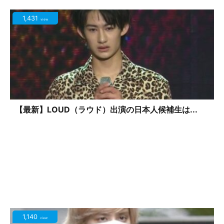
1,431
view
【最新】LOUD（ラウド）出演の日本人候補生は...
1,140
view