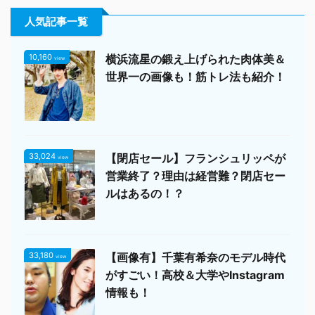
人気記事一覧
10,160
横浜流星の鍛え上げられた肉体美＆
view
世界一の画像も！筋トレ法も紹介！
33,024
【閉店セール】フランシュリッペが
view
営業終了？理由は経営難？閉店セー
ルはあるの！？
33,180
【画像有】千葉有希奈のモデル時代
view
がすごい！高校＆大学やInstagram
情報も！