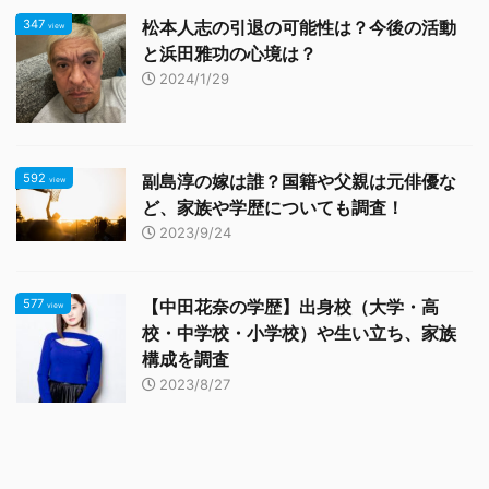
347
松本人志の引退の可能性は？今後の活動
view
と浜田雅功の心境は？
2024/1/29
592
副島淳の嫁は誰？国籍や父親は元俳優な
view
ど、家族や学歴についても調査！
2023/9/24
577
【中田花奈の学歴】出身校（大学・高
view
校・中学校・小学校）や生い立ち、家族
構成を調査
2023/8/27