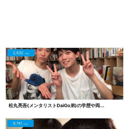
2,632
view
松丸亮吾(メンタリストDaiGo弟)の学歴や両...
9,741
view