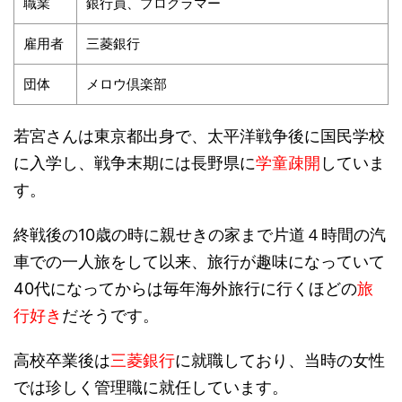
職業
銀行員、プログラマー
雇用者
三菱銀行
団体
メロウ倶楽部
若宮さんは東京都出身で、太平洋戦争後に国民学校
に入学し、戦争末期には長野県に
学童疎開
していま
す。
終戦後の10歳の時に親せきの家まで片道４時間の汽
車での一人旅をして以来、旅行が趣味になっていて
40代になってからは毎年海外旅行に行くほどの
旅
行好き
だそうです。
高校卒業後は
三菱銀行
に就職しており、当時の女性
では珍しく管理職に就任しています。