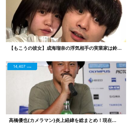
【もこうの彼女】成海瑠奈の浮気相手の実業家は鈴...
14,407
view
高橋優也(カメラマン)炎上経緯を総まとめ！現在...