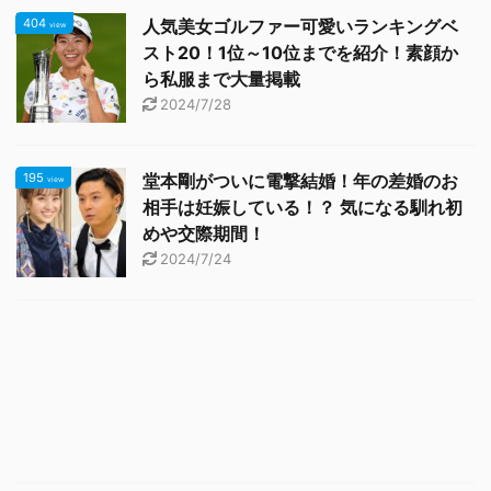
404
人気美女ゴルファー可愛いランキングベ
view
スト20！1位～10位までを紹介！素顔か
ら私服まで大量掲載
2024/7/28
195
堂本剛がついに電撃結婚！年の差婚のお
view
相手は妊娠している！？ 気になる馴れ初
めや交際期間！
2024/7/24