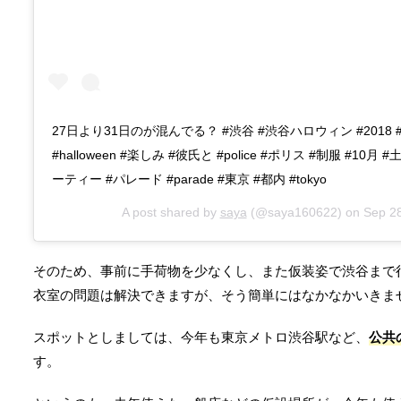
27日より31日のが混んでる？ #渋谷 #渋谷ハロウィン #2018 
#halloween #楽しみ #彼氏と #police #ポリス #制服 #10月 #土曜
ーティー #パレード #parade #東京 #都内 #tokyo
A post shared by
saya
(@saya160622) on
Sep 2
そのため、事前に手荷物を少なくし、また仮装姿で渋谷まで
衣室の問題は解決できますが、そう簡単にはなかなかいきま
スポットとしましては、今年も東京メトロ渋谷駅など、
公共
す。