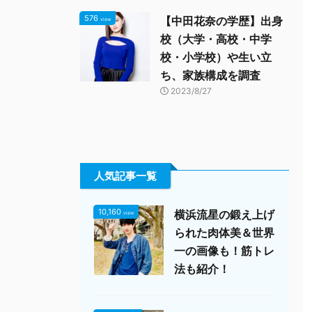
576
【中田花奈の学歴】出身
view
校（大学・高校・中学
校・小学校）や生い立
ち、家族構成を調査
2023/8/27
人気記事一覧
10,160
横浜流星の鍛え上げ
view
られた肉体美＆世界
一の画像も！筋トレ
法も紹介！