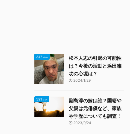
347
松本人志の引退の可能性
view
は？今後の活動と浜田雅
功の心境は？
2024/1/29
591
副島淳の嫁は誰？国籍や
view
父親は元俳優など、家族
や学歴についても調査！
2023/9/24