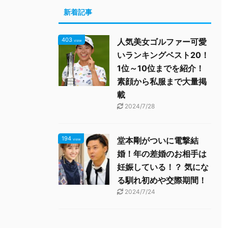
新着記事
403
人気美女ゴルファー可愛
view
いランキングベスト20！
1位～10位までを紹介！
素顔から私服まで大量掲
載
2024/7/28
194
堂本剛がついに電撃結
view
婚！年の差婚のお相手は
妊娠している！？ 気にな
る馴れ初めや交際期間！
2024/7/24