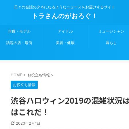
日々の会話のタネになるようなニュースをお届けするサイト
トラさんのがおろぐ！
俳優・モデル
アイドル
ミュージシャン
話題の店・場所
美容・健康
暮らし
HOME
>
お役立ち情報
>
お役立ち情報
渋谷ハロウィン2019の混雑状況
はこれだ！
2020年2月1日