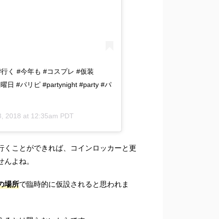
#行く #今年も #コスプレ #仮装
日 #パリピ #partynight #party #パ
8, 2018 at 12:35am PDT
行くことができれば、コインロッカーと更
せんよね。
の場所
で臨時的に仮設されると思われま