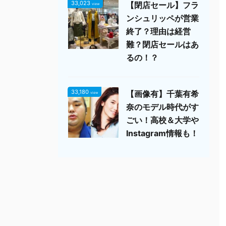
33,023
【閉店セール】フラ
view
ンシュリッペが営業
終了？理由は経営
難？閉店セールはあ
るの！？
33,180
【画像有】千葉有希
view
奈のモデル時代がす
ごい！高校＆大学や
Instagram情報も！