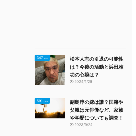
347
松本人志の引退の可能性
view
は？今後の活動と浜田雅
功の心境は？
2024/1/29
591
副島淳の嫁は誰？国籍や
view
父親は元俳優など、家族
や学歴についても調査！
2023/9/24