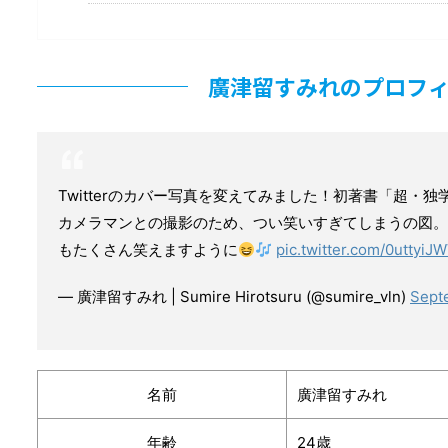
廣津留すみれのプロフ
Twitterのカバー写真を変えてみました！初著書「超・
カメラマンとの撮影のため、つい笑いすぎてしまうの図。
もたくさん笑えますように
pic.twitter.com/0uttyiJW
— 廣津留すみれ | Sumire Hirotsuru (@sumire_vln)
Sept
名前
廣津留すみれ
年齢
24歳