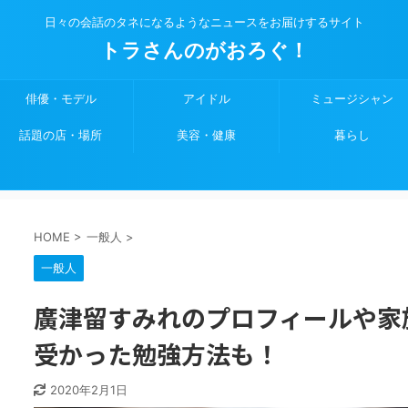
日々の会話のタネになるようなニュースをお届けするサイト
トラさんのがおろぐ！
俳優・モデル
アイドル
ミュージシャン
話題の店・場所
美容・健康
暮らし
HOME
>
一般人
>
一般人
廣津留すみれのプロフィールや家
受かった勉強方法も！
2020年2月1日