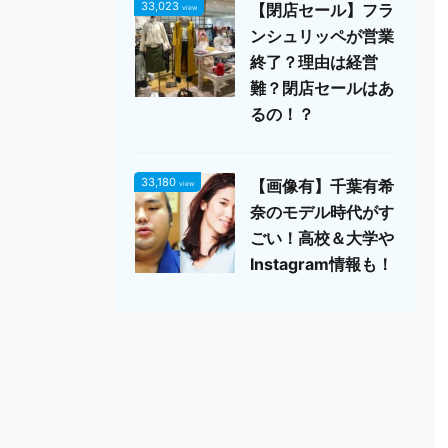
33,023
【閉店セール】フラ
view
ンシュリッペが営業
終了？理由は経営
難？閉店セールはあ
るの！？
33,180
【画像有】千葉有希
view
奈のモデル時代がす
ごい！高校＆大学や
Instagram情報も！