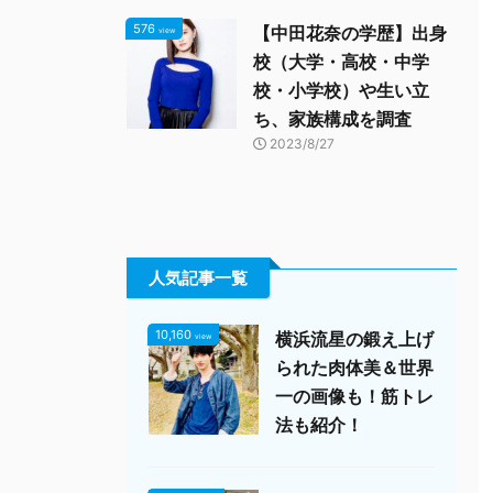
576
【中田花奈の学歴】出身
view
校（大学・高校・中学
校・小学校）や生い立
ち、家族構成を調査
2023/8/27
人気記事一覧
10,160
横浜流星の鍛え上げ
view
られた肉体美＆世界
一の画像も！筋トレ
法も紹介！