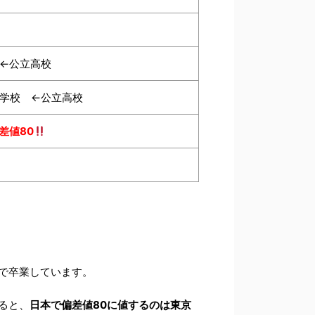
←公立高校
学校 ←公立高校
差値80
で卒業しています。
ると、
日本で偏差値80に値するのは東京