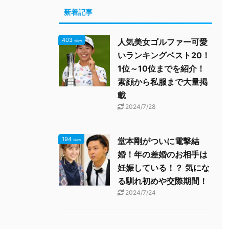
新着記事
403
人気美女ゴルファー可愛
view
いランキングベスト20！
1位～10位までを紹介！
素顔から私服まで大量掲
載
2024/7/28
194
堂本剛がついに電撃結
view
婚！年の差婚のお相手は
妊娠している！？ 気にな
る馴れ初めや交際期間！
2024/7/24