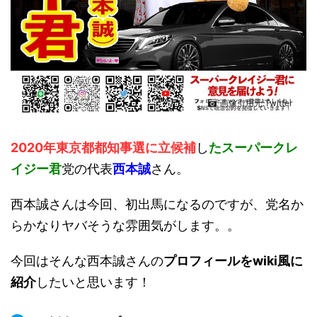
画像引用元:Twitter
2020年東京都都知事選に立候補
し
たスーパークレ
イジー君
党の代表
西本誠
さん。
西本誠さんは今回、初出馬になるのですが、党名か
らかなりヤバそうな雰囲気がします。。
今回はそんな西本誠さんの
プロフィールをwiki風に
紹介
したいと思います！