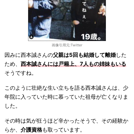
画像引用元:Twitter
因みに西本誠さんの
父親は5回も結婚して離婚
した
ため、
西本誠さんには戸籍上、7人もの姉妹もいる
そうですね。
このように壮絶な生い立ちを語る西本誠さんは、少
年院に入っていた時に慕っていた祖母が亡くなりま
した。
その時は気が狂うほど辛かったそうで、その経験か
らか、
介護資格
も取っています。