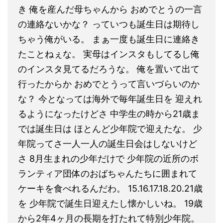
き 俺を産んだ母ちゃんから おめでとうの一言
の連絡ないかな？ っていつも誕生日は期待し
ちゃう俺がいる。 まぁ一度も誕生日に連絡き
たことねぇな。 実母はインスタもしてるし俺
のインスタ見てるだろうな。 俺を置いて出て
行ったからか おめでとうって言いづらいのか
な？ 今となっては海外で毎年誕生日を 迎えれ
るようになったけどさ 中学生の時から21歳ま
では誕生日は ほとんど少年院で迎えたな。 少
年院ってさ一人一人の誕生日会はしないけど
さ 8月生まれの少年だけで 少年院の近所のボ
ランティア団体のおばちゃんたちに囲まれて
ケーキを食べれるんだわ。 15.16.17.18.20.21歳
を 少年院で誕生日迎えたし懐かしいね。 19歳
から2年4ヶ月の長期を打たれて特別少年院。