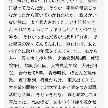
ぜ、俺だけ置いて行くのだろうか？ と、疑問
に思ってたんだが。 そうか、本当の母親じゃ
なかったから置いていかれたのか。 親父がい
ない時に、よく暴力されてたことも理解でき
た それでちょっとスッキリしたことが今でも
蘇る。 それからまた父親が刑務所に行き。 ま
た親戚の家をてんてんむし。 気付けば、女と
バイクに跨り 少年院をてんてんむし。 右から
左へ、乗り換え少年院。 宮崎鑑別所6回、教護
院1回、 福岡少年院、人吉農芸学院、大分少年
院。 合わせて5年。 青春時代、ほとんど農作
業。 点呼整列、行進だらけ。 東京出てきて、
大企業の面接で 九州大学出身と嘘をつき就職
活動も全滅。 そりゃそだな。 嫁と結婚して6
年たった。 死ぬほど、女をつくり嫁を泣かせ