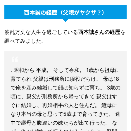
西本誠の経歴（父親がヤクザ？）
波乱万丈な人生を過ごしている
西本誠さんの経歴
を
調べてみました。
. 昭和から 平成。 そして令和。 1歳から祖母に
育てられ 父親は刑務所に服役だらけ。 母は18
で俺を産み離婚して顔は知らずに育ち。 3歳の
頃に、親父が刑務所から帰ってきて 親父はす
ぐに結婚し、再婚相手の人と住んだ。 継母に
なり本当の母と思って5歳まで育ってきた。 途
中で継母と腹違いの妹たちが出て行った。 な