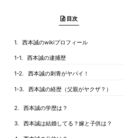
県戸田市議選にて初当選を果たした西本誠さん。 しか
し、その当選の無効を求める異議申し立てがあったと
発表がありました。 市選管によると、申し出人は、同
目次
議員には公職選挙法で定める選挙区内での３か月以上
の居住実態がないとし ...
西本誠のwikiプロフィール
西本誠の逮捕歴
西本誠の刺青がヤバイ！
西本誠の経歴（父親がヤクザ？）
西本誠の学歴は？
西本誠は結婚してる？嫁と子供は？