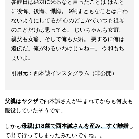
参観日は絶対に来るなと言ったことは ほんと
に後悔、後悔、懺悔。 9割まともなことは言わ
ないようにしてるが 心のどこかでいつも祖母
のことだけは思ってる。 じいちゃんも女癖、
親父も女癖、そして俺も女癖。 要するに俺は
遺伝だ。俺がわるいわけじゃねー。 令和もち
ぇいよ。
引用元：西本誠インスタグラム（非公開）
父親はヤクザ
で西本誠さんが生まれてからも何度も
服役していたそうです。
しかも
母親は18歳で西本誠さんを産み、すぐ離婚
し
て出て行ってしまったみたいですね。。