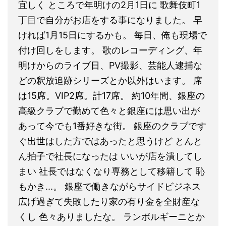
宜しく ところで年明けの2月1日に 歌舞伎町1
丁目で自分がお店をする事になりました。 早
ければ1月15日にするかも。 毎日、俺も現場で
付け回しをします。 歌のレコーディング、年
明けからのライブ日、PV撮影、芸能人逮捕な
どの釈放追跡シリーズとか以外はいます。 席
は15席。VIP2席。計17席。 約10年間、銀座の
高級クラブで勤めて色々と銀座には思い出が
あって今でも1番好きな街。 銀座のクラブです
ぐ出世はした方ではあったと思うけど とんと
ん拍子で社長になったは いいが店を潰してし
まい 社長ではなくなり専務として移籍して 恥
もかき...。 銀座で働きながらサイドビジネス
広げ過ぎて失敗したり家の有り金を全財産な
くし 色々ありましたな。 ランボルギーニとか