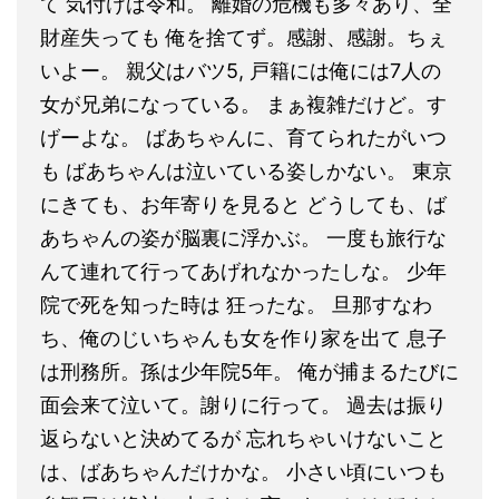
て 気付けば令和。 離婚の危機も多々あり、全
財産失っても 俺を捨てず。感謝、感謝。ちぇ
いよー。 親父はバツ5, 戸籍には俺には7人の
女が兄弟になっている。 まぁ複雑だけど。す
げーよな。 ばあちゃんに、育てられたがいつ
も ばあちゃんは泣いている姿しかない。 東京
にきても、お年寄りを見ると どうしても、ば
あちゃんの姿が脳裏に浮かぶ。 一度も旅行な
んて連れて行ってあげれなかったしな。 少年
院で死を知った時は 狂ったな。 旦那すなわ
ち、俺のじいちゃんも女を作り家を出て 息子
は刑務所。孫は少年院5年。 俺が捕まるたびに
面会来て泣いて。謝りに行って。 過去は振り
返らないと決めてるが 忘れちゃいけないこと
は、ばあちゃんだけかな。 小さい頃にいつも