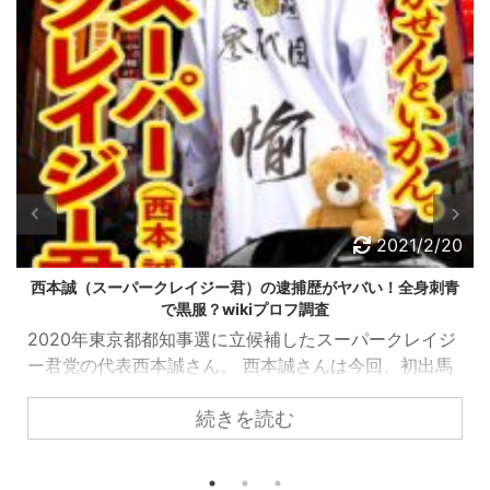
2021/2/20
西本誠（スーパークレイジー君）の当選が無効になる？黒幕の
某宗教団体とは！
スーパークレイジー君と呼ばれている西本誠さんが埼
玉県戸田市議選に当選したばかりですが、まさかの当
選無効になる！？という噂がありました。 当選無効の
続きを読む
理由や本当に当選無効になるのか、黒幕の某宗教団体
について調べてみました！ スポンサーリンク 西本誠
（スーパークレイジー君）が当選無効！？ 先日の埼玉