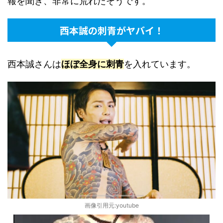
報を聞き、非常に荒れたそうです。
西本誠の刺青がヤバイ！
西本誠さんは
ほぼ全身に刺青
を入れています。
画像引用元:youtube