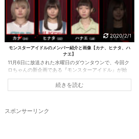
2020/2/1
モンスターアイドルのメンバー紹介と画像【カナ、ヒナタ、ハ
ナエ】
11月6日に放送された水曜日のダウンタウンで、今回ク
ロちゃんの新企画である『モンスターアイドル』が始
まりました。 職権乱用でセクハラし放題のクロちゃん
続きを読む
に、炎上は避けられませんね。 しかし、そんな企画は
今まで見たことが無いという珍しさや怖いもの見たさ
に、今後の展開から目が離せません。 そこで今回、気
になるアイドル候補生の8人のうち3人のプロフィール
スポンサーリンク
や、インタビュー内容などをいくつか調査いたしまし
た。 ちなみに今回の記事は後編ですので、↓の前編記
事を合わせて読むことで、より楽しめること間違いな
しです。 スポン ...