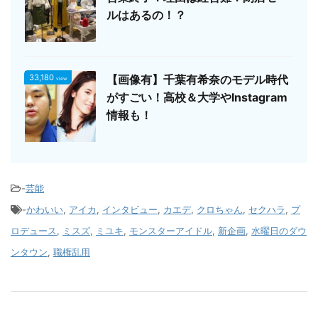
ルはあるの！？
33,180
【画像有】千葉有希奈のモデル時代
view
がすごい！高校＆大学やInstagram
情報も！
-
芸能
-
かわいい
,
アイカ
,
インタビュー
,
カエデ
,
クロちゃん
,
セクハラ
,
プ
ロデュース
,
ミスズ
,
ミユキ
,
モンスターアイドル
,
新企画
,
水曜日のダウ
ンタウン
,
職権乱用