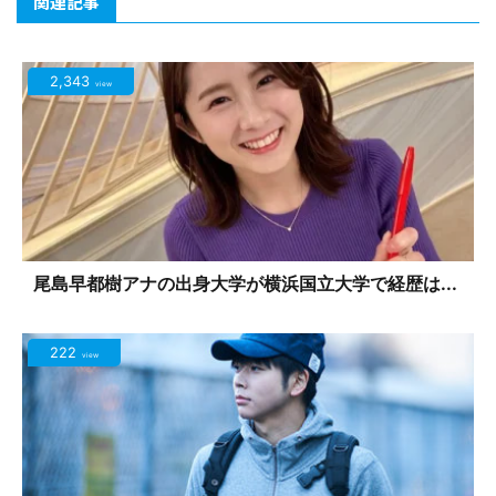
関連記事
2,343
view
尾島早都樹アナの出身大学が横浜国立大学で経歴は...
222
view