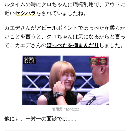
ルタイムの時にクロちゃんに職権乱用で、アウトに
近い
セクハラ
をされていましたね。
カエデさんがアピールポイントでほっぺたが柔らか
いことを言うと、クロちゃんは気になるからと言っ
て、カエデさんの
ほっぺたを摘まんだり
しました。
引用元：
togetter
他にも、一対一の面談では……