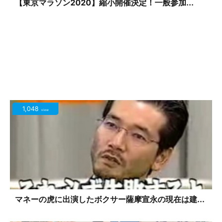
【東京マラソン2020】縮小開催決定！一般参加...
1,048
view
マネーの虎に出演したボクサー薩摩宣永の現在は建...