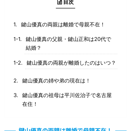
ん、弟の三人兄弟で5人家族と噂があったのですが、最
目次
新情報で、実は鍵山優真さんの両親はずっと前に離婚
していたことが分か ...
鍵山優真の両親は離婚で母親不在！
鍵山優真の父親・鍵山正和は20代で
結婚？
鍵山優真の両親が離婚したのはいつ？
鍵山優真の姉や弟の現在は！
鍵山優真の祖母は平川佐治子で名古屋
在住！
鍵山優真の両親は離婚で母親不在！