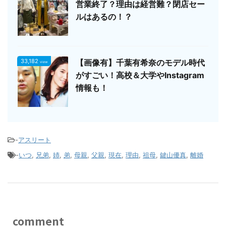
営業終了？理由は経営難？閉店セー
ルはあるの！？
33,182
【画像有】千葉有希奈のモデル時代
view
がすごい！高校＆大学やInstagram
情報も！
-
アスリート
-
いつ
,
兄弟
,
姉
,
弟
,
母親
,
父親
,
現在
,
理由
,
祖母
,
鍵山優真
,
離婚
comment