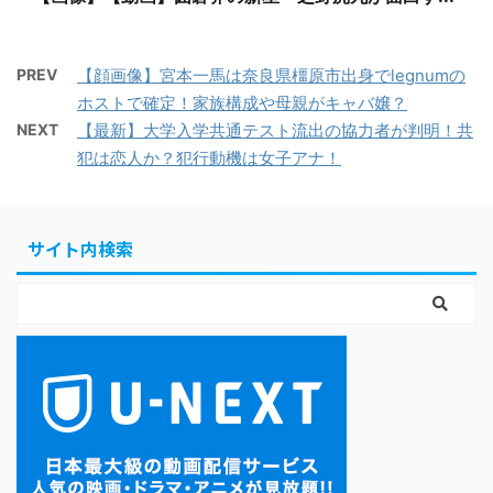
PREV
【顔画像】宮本一馬は奈良県橿原市出身でlegnumの
ホストで確定！家族構成や母親がキャバ嬢？
NEXT
【最新】大学入学共通テスト流出の協力者が判明！共
犯は恋人か？犯行動機は女子アナ！
サイト内検索