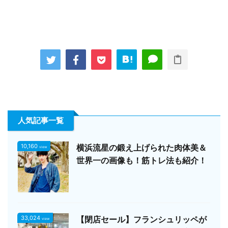
人気記事一覧
10,160
横浜流星の鍛え上げられた肉体美＆
view
世界一の画像も！筋トレ法も紹介！
33,024
【閉店セール】フランシュリッペが
view