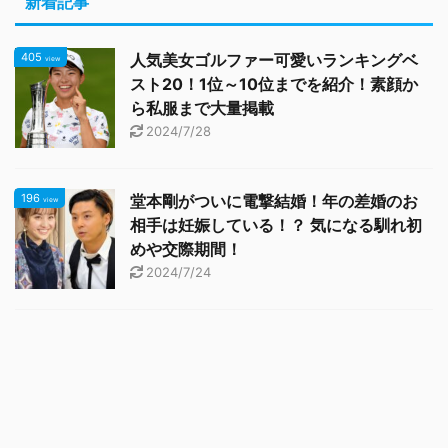
新着記事
405
人気美女ゴルファー可愛いランキングベ
view
スト20！1位～10位までを紹介！素顔か
ら私服まで大量掲載
2024/7/28
196
堂本剛がついに電撃結婚！年の差婚のお
view
相手は妊娠している！？ 気になる馴れ初
めや交際期間！
2024/7/24