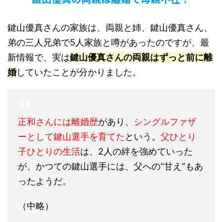
鍵山優真さんの家族は、両親と姉、鍵山優真さん、
弟の三人兄弟で5人家族と噂があったのですが、最
新情報で、実は
鍵山優真さんの両親はずっと前に離
婚
していたことが分かりました。
正和さんには離婚歴
があり、
シングルファザ
ーとして鍵山選手を育てた
という。
父ひとり
子ひとりの生活
は、2人の絆を強めていった
が、かつての鍵山選手には、父への“甘え”もあ
ったようだ。
（中略）