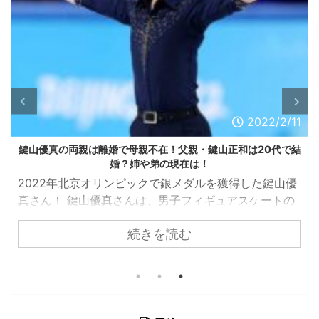
2022/2/11
鍵山優真の両親は離婚で母親不在！父親・鍵山正和は20代で結
婚？姉や弟の現在は！
2022年北京オリンピックで銀メダルを獲得した鍵山優
真さん！ 鍵山優真さんは、男子フィギュアスケートの
次世代エースとして以前から注目されてきたのです
続きを読む
が、今回の銀メダル獲得は、そんな世論の期待に見事
に応えた形になりましたね～ そんな鍵山優真さんの母
親に関して、新しい情報がありましたので調査しまし
た。 スポンサーリンク 鍵山優真の両親は離婚で母親不
在！ 鍵山優真さんの家族は、両親と姉、鍵山優真さ