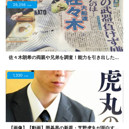
29,256
view
佐々木朗希の両親や兄弟を調査！能力を引き出した...
1,330
view
【画像】【動画】囲碁界の新星・芝野虎丸が面白す...