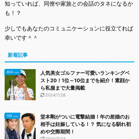
知っていれば、同僚や家族との会話のタネになるか
も！？
少しでもあなたのコミュニケーションに役立てれば
幸いです＾＾
新着記事
404
人気美女ゴルファー可愛いランキングベ
view
スト20！1位～10位までを紹介！素顔か
ら私服まで大量掲載
2024/7/28
195
堂本剛がついに電撃結婚！年の差婚のお
view
相手は妊娠している！？ 気になる馴れ初
めや交際期間！
2024/7/24