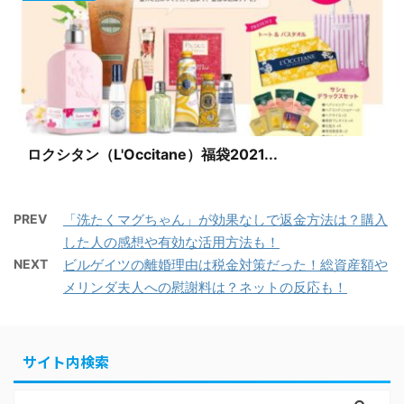
ロクシタン（L'Occitane）福袋2021...
PREV
「洗たくマグちゃん」が効果なしで返金方法は？購入
した人の感想や有効な活用方法も！
NEXT
ビルゲイツの離婚理由は税金対策だった！総資産額や
メリンダ夫人への慰謝料は？ネットの反応も！
サイト内検索