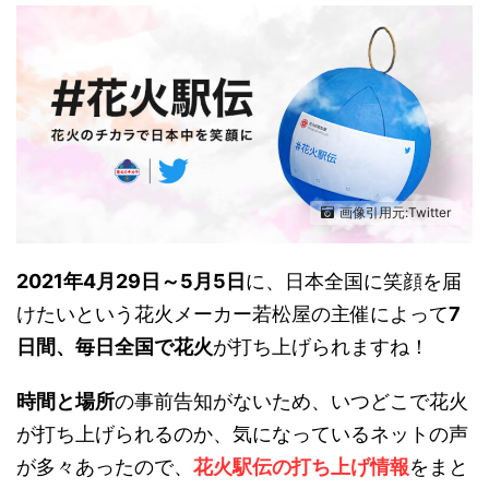
画像引用元:Twitter
2021年4月29日～5月5日
に、日本全国に笑顔を届
けたいという花火メーカー若松屋の主催によって
7
日間、毎日全国で花火
が打ち上げられますね！
時間と場所
の事前告知がないため、いつどこで花火
が打ち上げられるのか、気になっているネットの声
が多々あったので、
花火駅伝の打ち上げ情報
をまと