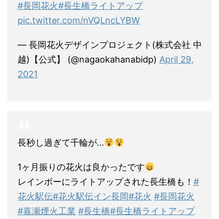
#長岡花火
#長生橋ライトアップ
pic.twitter.com/nVQLncLYBW
— 長岡花火デザインプロジェクト(株式会社 中
越)【公式】 (@nagaokahanabidp)
April 29,
2021
長秒し過ぎて千輪が…
1ヶ月振りの花火は良かったです
レインボーにライトアップされた長生橋も！
#
花火駅伝
#花火駅伝イン長岡
#花火
#長岡花火
#嘉瀬煙火工業
#長生橋
#長生橋ライトアップ