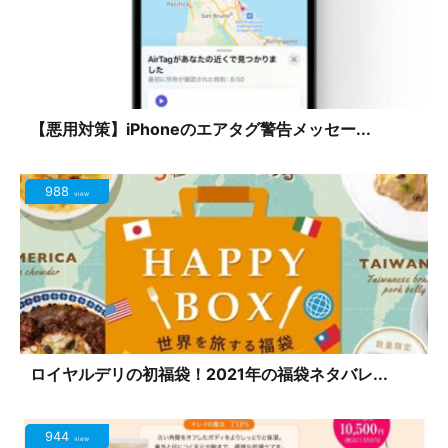
【悪用対策】iPhoneのエアタグ警告メッセー...
988
view
ロイヤルデリの初福袋！2021年の福袋ネタバレ...
944
view