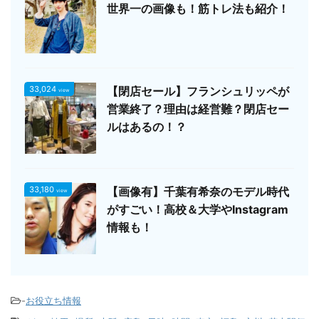
世界一の画像も！筋トレ法も紹介！
33,024
【閉店セール】フランシュリッペが
view
営業終了？理由は経営難？閉店セー
ルはあるの！？
33,180
【画像有】千葉有希奈のモデル時代
view
がすごい！高校＆大学やInstagram
情報も！
-
お役立ち情報