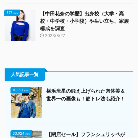
577
【中田花奈の学歴】出身校（大学・高
view
校・中学校・小学校）や生い立ち、家族
構成を調査
2023/8/27
人気記事一覧
10,160
横浜流星の鍛え上げられた肉体美＆
view
世界一の画像も！筋トレ法も紹介！
33,024
【閉店セール】フランシュリッペが
view