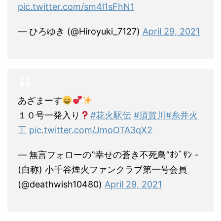
pic.twitter.com/sm4l1sFhN1
— ひろゆき (@Hiroyuki_7127)
April 29, 2021
あざまーす
１０号一発入り
#花火駅伝
#須賀川
#糸井火
工
pic.twitter.com/JmoOTA3qX2
— 無言フォローの‟幸せの蒼き不死鳥”ｵｼﾞｻﾝ -
(自称) 小千谷煙火ファンクラブ第一号会員
(@deathwish10480)
April 29, 2021