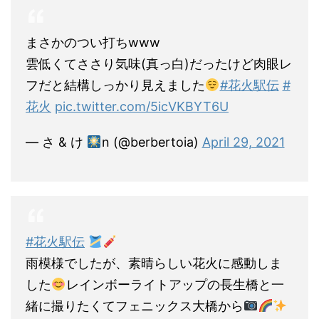
まさかのつい打ちwww
雲低くてささり気味(真っ白)だったけど肉眼レ
フだと結構しっかり見えました
#花火駅伝
#
花火
pic.twitter.com/5icVKBYT6U
— さ & け
n (@berbertoia)
April 29, 2021
#花火駅伝
雨模様でしたが、素晴らしい花火に感動しま
した
レインボーライトアップの長生橋と一
緒に撮りたくてフェニックス大橋から