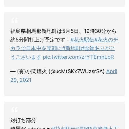
福島県相馬郡新地町は5月5日、19時30分から
約5分間打上げ予定です！
#花火駅伝
#花火のチ
カラで日本中を笑顔に
#新地町
#協賛ありがと
うございます
pic.twitter.com/zrYTEmhLbR
— (有)小関煙火 (@ucMtSKx7WUzsrSA)
April
29, 2021
対打ち部分
綺麗だったなぁ〜
#花火駅伝
#長岡
#嘉瀬煙火工