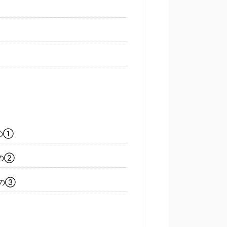
の①
の②
の③