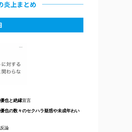
の炎上まとめ
日
優也と絶縁
宣言
優也の数々のセクハラ疑惑や未成年わい
反論