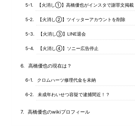
【火消し①】高橋優也がインスタで謝罪文掲載
【火消し②】ツイッターアカウントを削除
【火消し③】LINE退会
【火消し④】ソニー広告停止
高橋優也の現在は？
クロムハーツ修理代金を未納
未成年わいせつ容疑で逮捕間近！？
高橋優也のwikiプロフィール