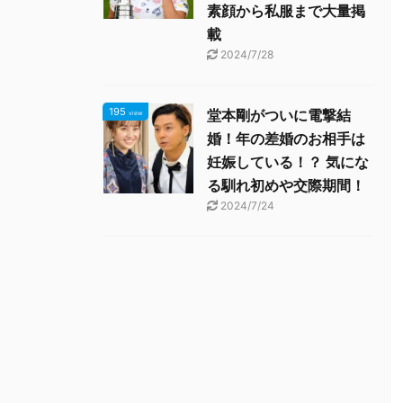
素顔から私服まで大量掲
載
2024/7/28
195
堂本剛がついに電撃結
view
婚！年の差婚のお相手は
妊娠している！？ 気にな
る馴れ初めや交際期間！
2024/7/24