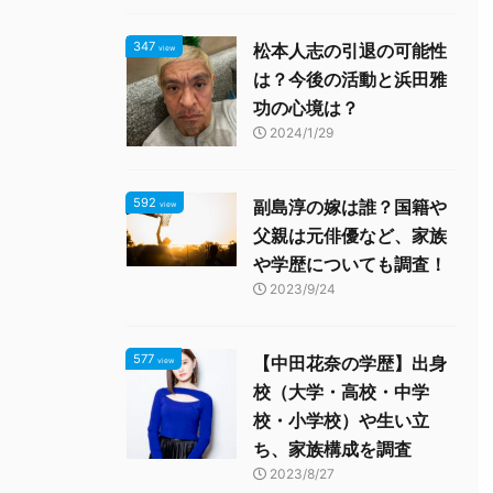
347
松本人志の引退の可能性
view
は？今後の活動と浜田雅
功の心境は？
2024/1/29
592
副島淳の嫁は誰？国籍や
view
父親は元俳優など、家族
や学歴についても調査！
2023/9/24
577
【中田花奈の学歴】出身
view
校（大学・高校・中学
校・小学校）や生い立
ち、家族構成を調査
2023/8/27