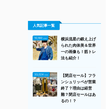
人気記事一覧
10,160
横浜流星の鍛え上げ
view
られた肉体美＆世界
一の画像も！筋トレ
法も紹介！
33,024
【閉店セール】フラ
view
ンシュリッペが営業
終了？理由は経営
難？閉店セールはあ
るの！？