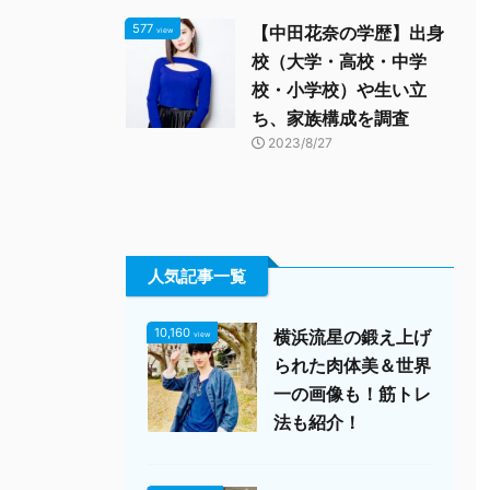
577
【中田花奈の学歴】出身
view
校（大学・高校・中学
校・小学校）や生い立
ち、家族構成を調査
2023/8/27
人気記事一覧
10,160
横浜流星の鍛え上げ
view
られた肉体美＆世界
一の画像も！筋トレ
法も紹介！