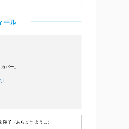
ィール
 カバー。
ji
牧 陽子（あらまき ようこ）