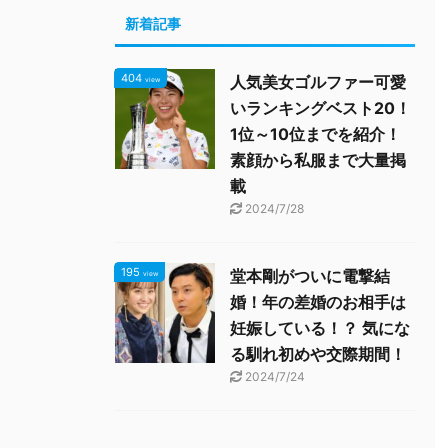
新着記事
404
人気美女ゴルファー可愛
view
いランキングベスト20！
1位～10位までを紹介！
素顔から私服まで大量掲
載
2024/7/28
195
堂本剛がついに電撃結
view
婚！年の差婚のお相手は
妊娠している！？ 気にな
る馴れ初めや交際期間！
2024/7/24