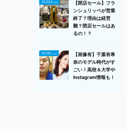
33,024
【閉店セール】フラ
view
ンシュリッペが営業
終了？理由は経営
難？閉店セールはあ
るの！？
33,180
【画像有】千葉有希
view
奈のモデル時代がす
ごい！高校＆大学や
Instagram情報も！