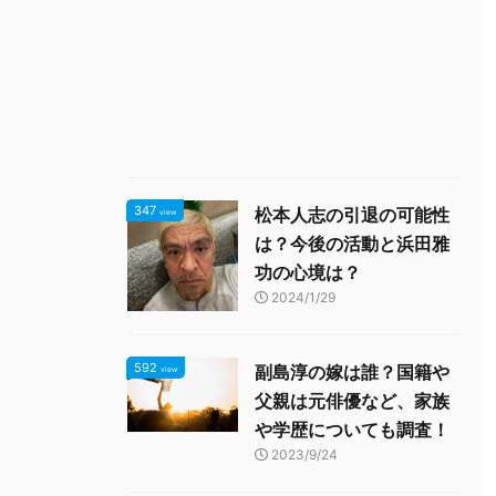
347
松本人志の引退の可能性
view
は？今後の活動と浜田雅
功の心境は？
2024/1/29
592
副島淳の嫁は誰？国籍や
view
父親は元俳優など、家族
や学歴についても調査！
2023/9/24