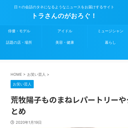
日々の会話のタネになるようなニュースをお届けするサイト
トラさんのがおろぐ！
俳優・モデル
アイドル
ミュージシャン
話題の店・場所
美容・健康
暮らし
HOME
>
お笑い芸人
>
お笑い芸人
荒牧陽子ものまねレパートリーや
とめ
2020年1月19日