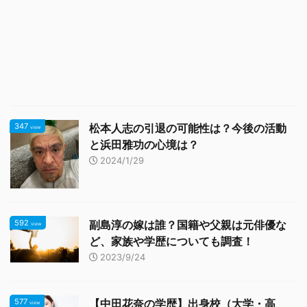
347
松本人志の引退の可能性は？今後の活動
view
と浜田雅功の心境は？
2024/1/29
592
副島淳の嫁は誰？国籍や父親は元俳優な
view
ど、家族や学歴についても調査！
2023/9/24
577
【中田花奈の学歴】出身校（大学・高
view