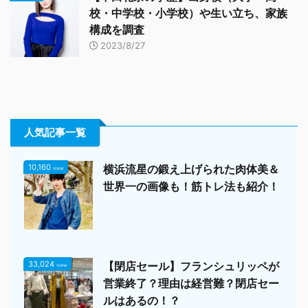
校・中学校・小学校）や生い立ち、家族
構成を調査
2023/8/27
人気記事一覧
10,160
横浜流星の鍛え上げられた肉体美＆
view
世界一の画像も！筋トレ法も紹介！
33,024
【閉店セール】フランシュリッペが
view
営業終了？理由は経営難？閉店セー
ルはあるの！？