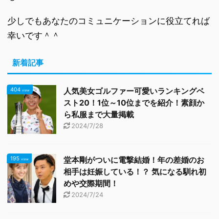
少しでもあなたのコミュニケーションに役立てれば
幸いです＾＾
新着記事
404
人気美女ゴルファー可愛いランキングベ
view
スト20！1位～10位までを紹介！素顔か
ら私服まで大量掲載
2024/7/28
195
堂本剛がついに電撃結婚！年の差婚のお
view
相手は妊娠している！？ 気になる馴れ初
めや交際期間！
2024/7/24