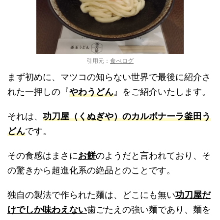
引用元：
食べログ
まず初めに、マツコの知らない世界で最後に紹介さ
れた一押しの『
やわうどん
』をご紹介いたします。
それは、
功刀屋（くぬぎや）のカルボナーラ釜田う
どん
です。
その食感はまさに
お餅
のようだと言われており、そ
の驚きから超進化系の絶品とのことです。
独自の製法で作られた麺は、どこにも無い
功刀屋だ
けでしか味わえない
歯ごたえの強い麺であり、麺を