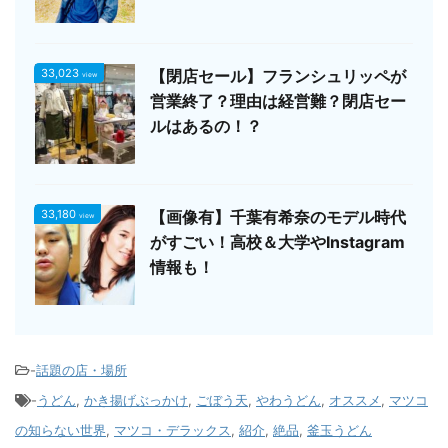
33,023
【閉店セール】フランシュリッペが
view
営業終了？理由は経営難？閉店セー
ルはあるの！？
33,180
【画像有】千葉有希奈のモデル時代
view
がすごい！高校＆大学やInstagram
情報も！
-
話題の店・場所
-
うどん
,
かき揚げぶっかけ
,
ごぼう天
,
やわうどん
,
オススメ
,
マツコ
の知らない世界
,
マツコ・デラックス
,
紹介
,
絶品
,
釜玉うどん