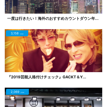
一度は行きたい！海外のおすすめカウントダウン年...
3,158
view
『2019芸能人格付けチェック』GACKT＆Y...
2,069
view