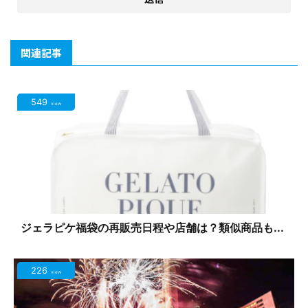
関連記事
549
view
ジェラピケ福袋の再販売日程や店舗は？類似商品も...
226
view