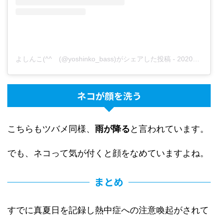
よしんこ(^^ゞ(@yoshinko_bass)がシェアした投稿
-
2020年 5月月2日午後4時05分PDT
ネコが顔を洗う
こちらもツバメ同様、
雨が降る
と言われています。
でも、ネコって気が付くと顔をなめていますよね。
まとめ
すでに真夏日を記録し熱中症への注意喚起がされて