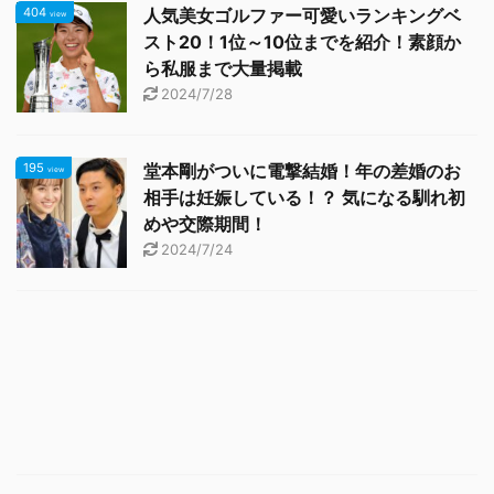
404
人気美女ゴルファー可愛いランキングベ
view
スト20！1位～10位までを紹介！素顔か
ら私服まで大量掲載
2024/7/28
195
堂本剛がついに電撃結婚！年の差婚のお
view
相手は妊娠している！？ 気になる馴れ初
めや交際期間！
2024/7/24