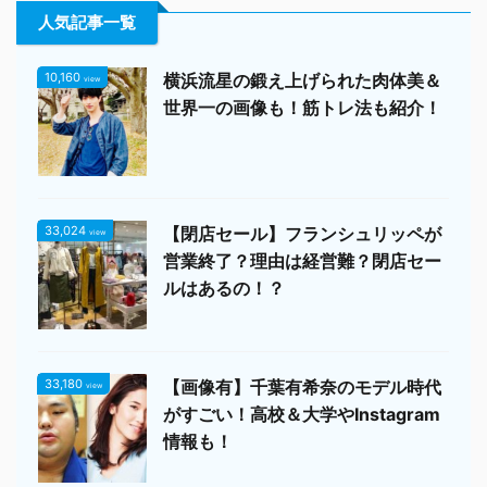
人気記事一覧
10,160
横浜流星の鍛え上げられた肉体美＆
view
世界一の画像も！筋トレ法も紹介！
33,024
【閉店セール】フランシュリッペが
view
営業終了？理由は経営難？閉店セー
ルはあるの！？
33,180
【画像有】千葉有希奈のモデル時代
view
がすごい！高校＆大学やInstagram
情報も！