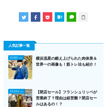
人気記事一覧
10,160
横浜流星の鍛え上げられた肉体美＆
view
世界一の画像も！筋トレ法も紹介！
33,024
【閉店セール】フランシュリッペが
view
営業終了？理由は経営難？閉店セー
ルはあるの！？