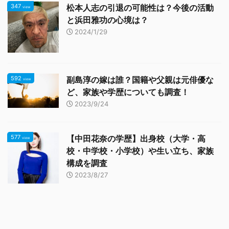
347
松本人志の引退の可能性は？今後の活動
view
と浜田雅功の心境は？
2024/1/29
592
副島淳の嫁は誰？国籍や父親は元俳優な
view
ど、家族や学歴についても調査！
2023/9/24
577
【中田花奈の学歴】出身校（大学・高
view
校・中学校・小学校）や生い立ち、家族
構成を調査
2023/8/27