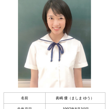
名前
眞嶋 優（ましま ゆう）
生年月日
1997年8月30日