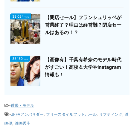
33,024
【閉店セール】フランシュリッペが
view
営業終了？理由は経営難？閉店セー
ルはあるの！？
33,180
【画像有】千葉有希奈のモデル時代
view
がすごい！高校＆大学やInstagram
情報も！
-
俳優・モデル
-
JFFAアンバサダー
,
フリースタイルフットボール
,
リフティング
,
眞
嶋優
,
眞嶋秀斗